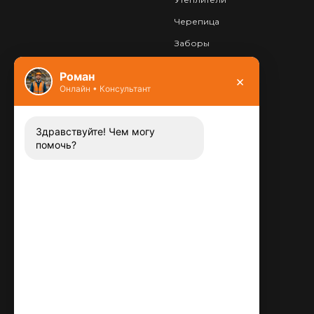
Черепица
Заборы
Фундамент
Роман
×
Онлайн • Консультант
Контакты
8 (800) 444-13-52
Заказать звонок
Здравствуйте! Чем могу
помочь?
Адрес:
115487
,
,
г. Москва
Люблинская ул., д.72
E-mail:
info@plitka-argo.ru
ОГРНИП:
305770000123034
ИНН: