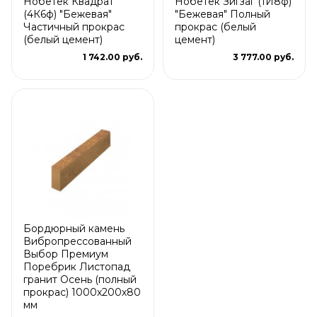
Нобетек Квадрат
Нобетек Зигзаг (1И8ф)
(4К6ф) "Бежевая"
"Бежевая" Полный
Частичный прокрас
прокрас (белый
(белый цемент)
цемент)
1 742.00 руб.
3 777.00 руб.
Бордюрный камень
Вибропрессованный
Выбор Премиум
Поребрик Листопад
гранит Осень (полный
прокрас) 1000х200х80
мм