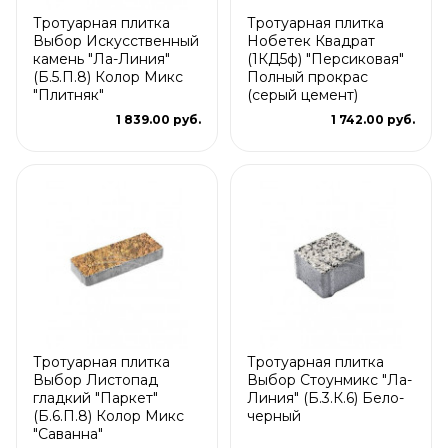
Тротуарная плитка
Тротуарная плитка
Выбор Искусственный
Нобетек Квадрат
камень "Ла-Линия"
(1КД5ф) "Персиковая"
(Б.5.П.8) Колор Микс
Полный прокрас
"Плитняк"
(серый цемент)
1 839.00 руб.
1 742.00 руб.
Тротуарная плитка
Тротуарная плитка
Выбор Листопад
Выбор Стоунмикс "Ла-
гладкий "Паркет"
Линия" (Б.3.К.6) Бело-
(Б.6.П.8) Колор Микс
черный
"Саванна"