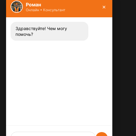
Роман
×
Онлайн • Консультант
Контакты
8 (800) 444-13-52
Заказать звонок
Здравствуйте! Чем могу
помочь?
Адрес:
115487
,
,
г. Москва
Люблинская ул., д.72
E-mail:
info@plitka-argo.ru
ОГРНИП:
305770000123034
ИНН:
772424822700