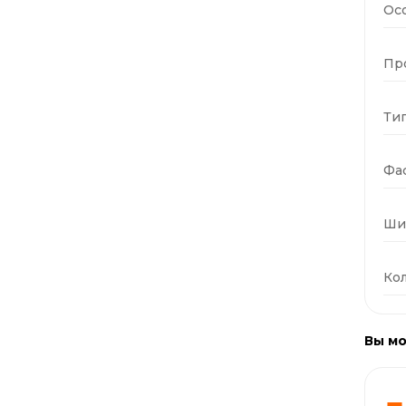
Ос
Пр
Тип
Фас
Ши
Кол
Вы мо