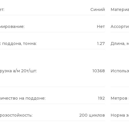
т:
Синий
Материа
мирование:
Нет
Ассорти
 поддона, тонна:
1.27
Длина, м
рузка а/м 20т/шт:
10368
Использ
ичество на поддоне:
192
Метров н
розостойкость:
200 циклов
Норма за