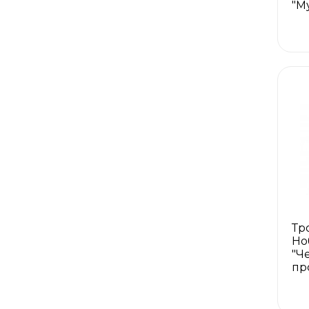
"М
Тр
Но
"Ч
пр