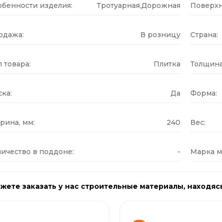
обенности изделия:
Тротуарная,Дорожная
Поверхн
одажа:
В розницу
Страна:
 товара:
Плитка
Толщина
ка:
Да
Форма:
рина, мм:
240
Вес:
ичество в поддоне:
-
Марка м
жете заказать у нас строительные материалы, находяс