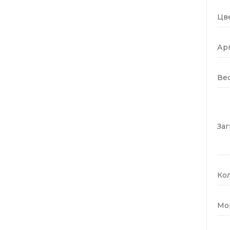
Цве
Ар
Вес
Заг
Кол
Мо