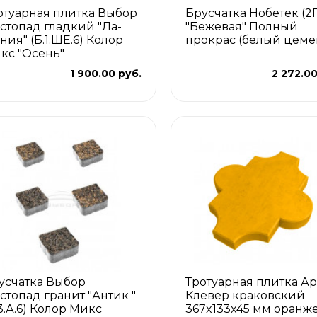
отуарная плитка Выбор
Брусчатка Нобетек (2
стопад гладкий "Ла-
"Бежевая" Полный
ния" (Б.1.ШЕ.6) Колор
прокрас (белый цеме
кс "Осень"
1 900.00 руб.
2 272.00
усчатка Выбор
Тротуарная плитка Ар
стопад гранит "Антик "
Клевер краковский
.3.А.6) Колор Микс
367x133x45 мм оранж