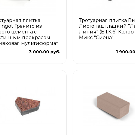
отуарная плитка
Тротуарная плитка В
eingot Гранито из
Листопад гладкий "Л
рого цемента с
Линия" (Б.1.К.6) Колор
стичным прокрасом
Микс "Сиена"
ивковая мультиформат
3 000.00 руб.
1 900.00