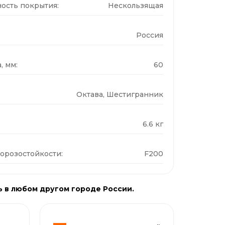
ость покрытия:
Нескользящая
Россия
, мм:
60
Октава, Шестигранник
6.6 кг
орозостойкости:
F200
ь в любом другом городе России.