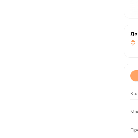
До
Ко
Мас
Пр