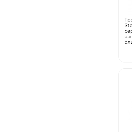
Тр
St
се
ча
ол