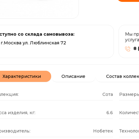
ступно со склада самовывоза:
Мы пр
услуг
г.Москва ул. Люблинская 72
8 
Характеристики
Описание
Состав колле
ллекция:
Сота
Размеры
са изделия, кг:
6.6
Количест
оизводитель:
Нобетек
Техноло