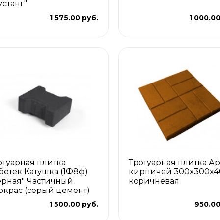
устанг"
1 575.00 руб.
1 000.00
отуарная плитка
Тротуарная плитка Ар
бетек Катушка (1Ф8ф)
кирпичей 300x300x4
ерная" Частичный
коричневая
окрас (серый цемент)
1 500.00 руб.
950.00