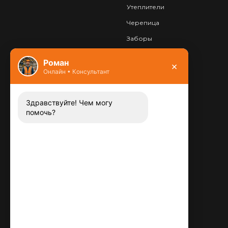
Утеплители
Черепица
Заборы
Фундамент
Роман
×
Онлайн • Консультант
Контакты
8 (800) 444-13-52
Заказать звонок
Здравствуйте! Чем могу
помочь?
Адрес:
115487
,
,
г. Москва
Люблинская ул., д.72
E-mail:
info@plitka-argo.ru
ОГРНИП:
305770000123034