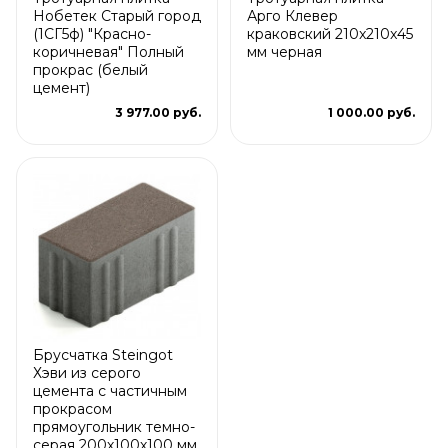
Нобетек Старый город
Арго Клевер
(1СГ5ф) "Красно-
краковский 210x210x45
коричневая" Полный
мм черная
прокрас (белый
цемент)
3 977.00 руб.
1 000.00 руб.
Брусчатка Steingot
Хэви из серого
цемента с частичным
прокрасом
прямоугольник темно-
серая 200х100х100 мм