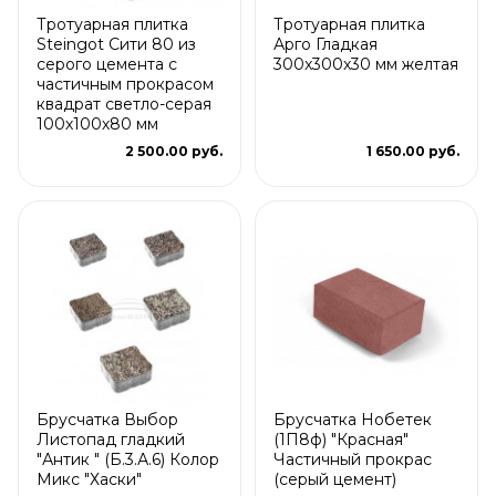
Тротуарная плитка
Тротуарная плитка
Steingot Сити 80 из
Арго Гладкая
серого цемента с
300x300x30 мм желтая
частичным прокрасом
квадрат светло-серая
100х100х80 мм
2 500.00 руб.
1 650.00 руб.
Брусчатка Выбор
Брусчатка Нобетек
Листопад гладкий
(1П8ф) "Красная"
"Антик " (Б.3.А.6) Колор
Частичный прокрас
Микс "Хаски"
(серый цемент)