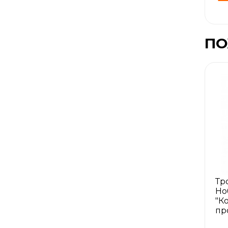
ПО
Тр
Но
"К
пр