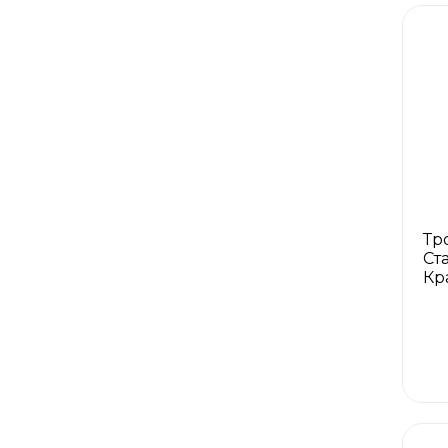
Тр
Ста
Кр