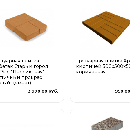
отуарная плитка
Тротуарная плитка Ар
бетек Старый город
кирпичей 500x500x5
СГ5ф) "Персиковая"
коричневая
стичный прокрас
елый цемент)
3 970.00 руб.
950.00