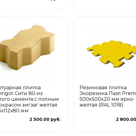
отуарная плитка
Резиновая плитка
eingot Сити 80 из
Экорезина Пазл Pre
лого цемента с полным
500x500x20 мм ярко-
окрасом зигзаг желтая
желтая (RAL 1018)
5х112х80 мм
2 500.00 руб.
2 800.00