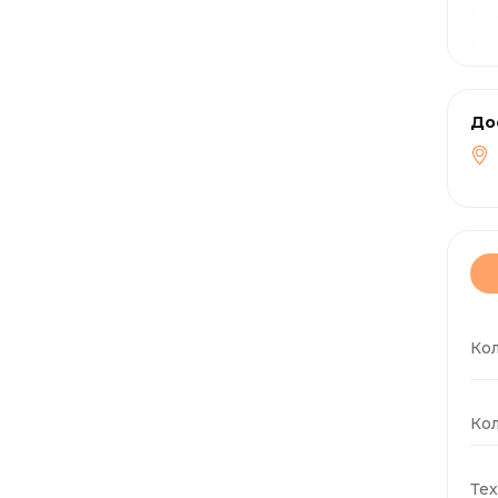
До
Ко
Кол
Тех