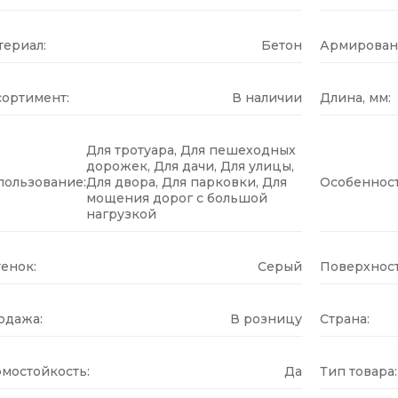
териал:
Бетон
Армирован
сортимент:
В наличии
Длина, мм:
Для тротуара, Для пешеходных
дорожек, Для дачи, Для улицы,
пользование:
Для двора, Для парковки, Для
Особенност
мощения дорог с большой
нагрузкой
енок:
Серый
Поверхност
одажа:
В розницу
Страна:
рмостойкость:
Да
Тип товара: