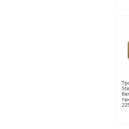
Тр
St
бе
пр
22