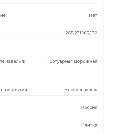
ие:
Нет
265,231,165,132
и изделия:
Тротуарная,Дорожная
ь покрытия:
Нескользящая
Россия
Плитка