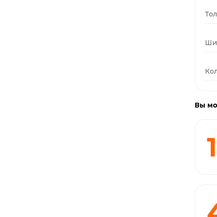
Тол
Ши
Кол
Вы мо