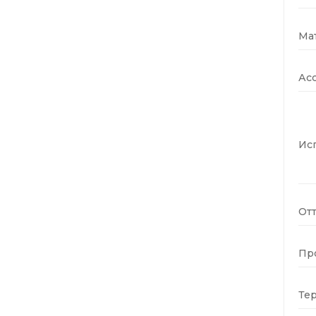
Ма
Ас
Ис
Отт
Пр
Те