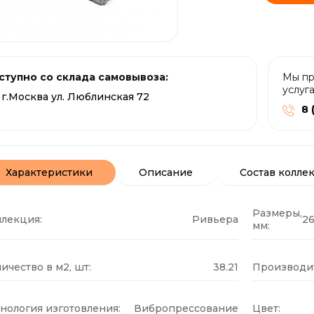
ступно со склада самовывоза:
Мы пр
услуг
г.Москва ул. Люблинская 72
8 
Характеристики
Описание
Состав колле
Размеры,
ллекция:
Ривьера
26
мм:
ичество в м2, шт:
38.21
Производит
нология изготовления:
Вибропрессование
Цвет: