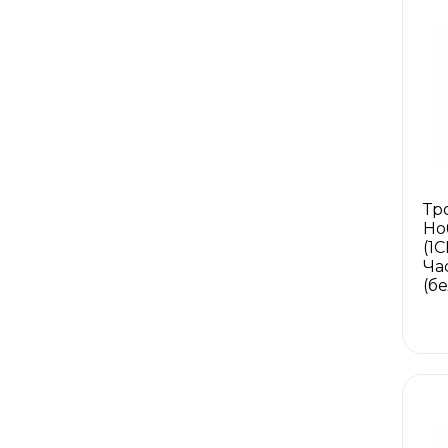
Тр
Но
(1
Ча
(б