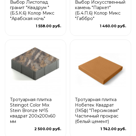
Выбор Листопад
Выбор Искусственный
гранит "Квадрум "
камень "Паркет"
(Б.5.К.6) Колор Микс
(Б.4.П.6) Колор Микс
"Арабская ночь"
"Габбро"
1 558.00 руб.
1 460.00 руб.
Тротуарная плитка
Тротуарная плитка
Steingot Color Mix
Нобетек Квадрат
Stein Bronze №15
(1К5ф) "Персиковая"
квадрат 200х200х60
Частичный прокрас
мм
(белый цемент)
2 500.00 руб.
1 742.00 руб.