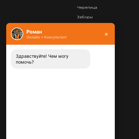
Черепица
Заборы
Фундамент
Роман
×
Онлайн • Консультант
Контакты
8 (800) 444-13-52
Заказать звонок
Здравствуйте! Чем могу
помочь?
Адрес:
115487
,
,
г. Москва
Люблинская ул., д.72
E-mail:
info@plitka-argo.ru
ОГРНИП:
305770000123034
ИНН: