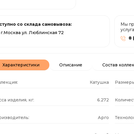
ступно со склада самовывоза:
Мы пр
услуг
г.Москва ул. Люблинская 72
8 
Характеристики
Описание
Состав колле
ллекция:
Катушка
Размеры
са изделия, кг:
6.272
Количест
оизводитель:
Арго
Техноло