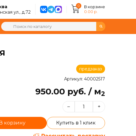
0
ква
В корзине
0.00 р.
ская ул., д.72
АЯ
предзаказ
Артикул: 40002517
950.00 руб. / м
2
–
+
В корзину
Купить в 1 клик