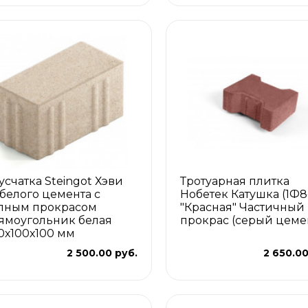
усчатка Steingot Хэви
Тротуарная плитка
 белого цемента с
Нобетек Катушка (1Ф8
лным прокрасом
"Красная" Частичный
ямоугольник белая
прокрас (серый цеме
0х100х100 мм
2 500.00 руб.
2 650.00