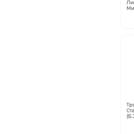
Ли
Ми
Тр
Ст
(Б