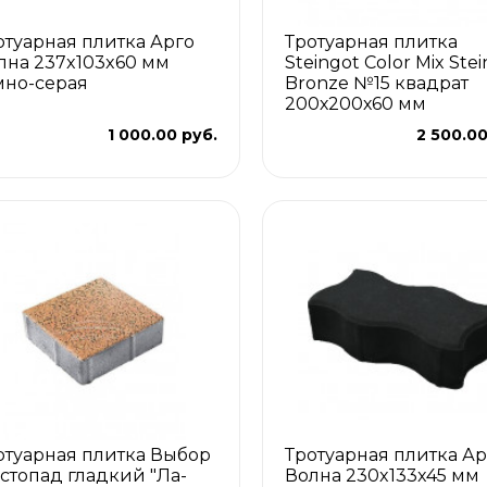
отуарная плитка Арго
Тротуарная плитка
лна 237x103x60 мм
Steingot Color Mix Stei
мно-серая
Bronze №15 квадрат
200х200х60 мм
1 000.00 руб.
2 500.00
отуарная плитка Выбор
Тротуарная плитка Ар
стопад гладкий "Ла-
Волна 230x133x45 мм