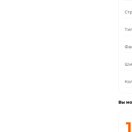
Стр
Тип
Фас
Ши
Кол
Вы мо