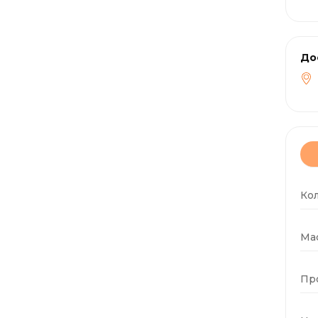
До
Ко
Мас
Пр