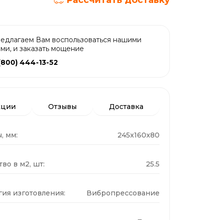
Рассчитать доставку
едлагаем Вам воспользоваться нашими
ами, и заказать мощение
(800) 444-13-52
кции
Отзывы
Доставка
, мм:
245x160x80
во в м2, шт:
25.5
гия изготовления:
Вибропрессование