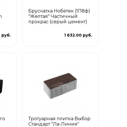
Брусчатка Нобетек (1П8ф)
n
"Желтая" Частичный
прокрас (серый цемент)
 руб.
1 632.00 руб.
го
Тротуарная плитка Выбор
Стандарт "Ла-Линия"