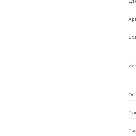
Цве
Ар
Во
Ис
Ос
Пр
Ра