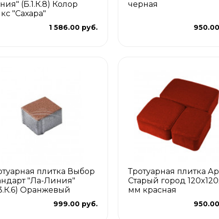
ния" (Б.1.К.8) Колор
черная
кс "Сахара"
1 586.00 руб.
950.00
отуарная плитка Выбор
Тротуарная плитка Ар
андарт "Ла-Линия"
Старый город 120x12
.3.К.6) Оранжевый
мм красная
999.00 руб.
950.00