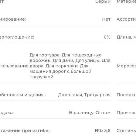
т:
Серый
Материа
мирование:
Нет
Ассорти
допоглощение:
6%
Длина, м
Для тротуара, Для пешеходных
дорожек, Для дачи, Для улицы, Для
пользование:
двора, Для парковки, Для
Морозос
мощения дорог с большой
нагрузкой
обенности изделия:
Дорожная, Тротуарная
Поверхн
одажа:
В розницу, Оптом
Прочнос
стяжение при изгибе:
Btb 3.6
Степень