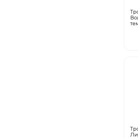
Тр
Во
те
Тр
Ли