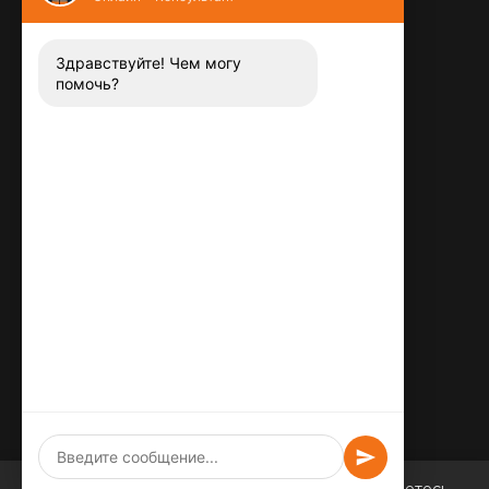
Контакты
8 (800) 444-13-52
Заказать звонок
Здравствуйте! Чем могу
помочь?
Адрес:
115487
,
,
г. Москва
Люблинская ул., д.72
E-mail:
info@plitka-argo.ru
ОГРНИП:
305770000123034
ИНН:
772424822700