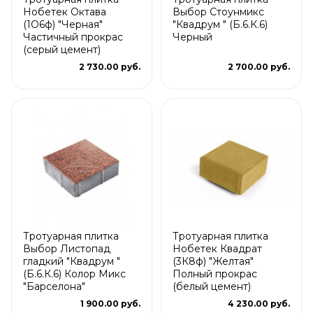
Нобетек Октава
Выбор Стоунмикс
(1О6ф) "Черная"
"Квадрум " (Б.6.К.6)
Частичный прокрас
Черный
(серый цемент)
2 730.00 руб.
2 700.00 руб.
Тротуарная плитка
Тротуарная плитка
Выбор Листопад
Нобетек Квадрат
гладкий "Квадрум "
(3К8ф) "Желтая"
(Б.6.К.6) Колор Микс
Полный прокрас
"Барселона"
(белый цемент)
1 900.00 руб.
4 230.00 руб.