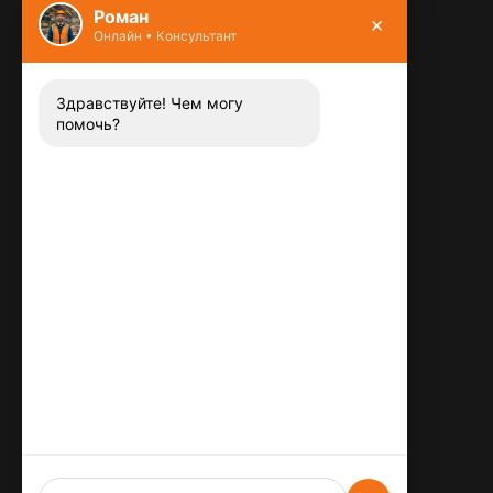
Роман
×
Онлайн • Консультант
Контакты
8 (800) 444-13-52
Заказать звонок
Здравствуйте! Чем могу
помочь?
Адрес:
115487
,
,
г. Москва
Люблинская ул., д.72
E-mail:
info@plitka-argo.ru
ОГРНИП:
305770000123034
ИНН:
772424822700