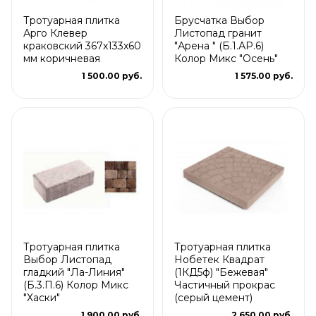
Тротуарная плитка
Брусчатка Выбор
Арго Клевер
Листопад гранит
краковский 367x133x60
"Арена " (Б.1.АР.6)
мм коричневая
Колор Микс "Осень"
1 500.00 руб.
1 575.00 руб.
Тротуарная плитка
Тротуарная плитка
Выбор Листопад
Нобетек Квадрат
гладкий "Ла-Линия"
(1КД5ф) "Бежевая"
(Б.3.П.6) Колор Микс
Частичный прокрас
"Хаски"
(серый цемент)
1 900.00 руб.
2 650.00 руб.