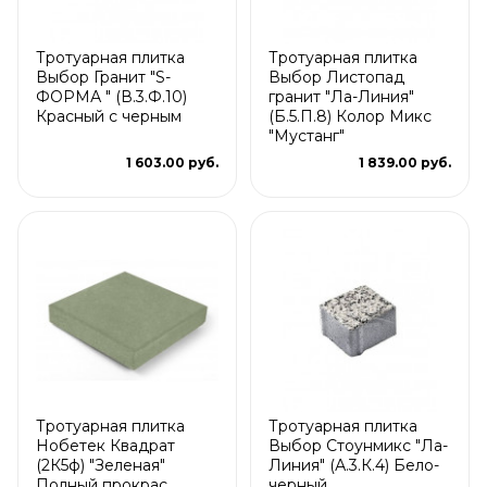
Тротуарная плитка
Тротуарная плитка
Выбор Гранит "S-
Выбор Листопад
ФОРМА " (В.3.Ф.10)
гранит "Ла-Линия"
Красный с черным
(Б.5.П.8) Колор Микс
"Мустанг"
1 603.00 руб.
1 839.00 руб.
Тротуарная плитка
Тротуарная плитка
Нобетек Квадрат
Выбор Стоунмикс "Ла-
(2К5ф) "Зеленая"
Линия" (А.3.К.4) Бело-
Полный прокрас
черный