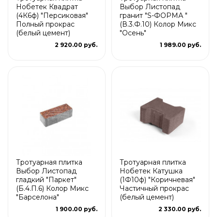
Нобетек Квадрат
Выбор Листопад
(4К6ф) "Персиковая"
гранит "S-ФОРМА "
Полный прокрас
(В.3.Ф.10) Колор Микс
(белый цемент)
"Осень"
2 920.00 руб.
1 989.00 руб.
Тротуарная плитка
Тротуарная плитка
Выбор Листопад
Нобетек Катушка
гладкий "Паркет"
(1Ф10ф) "Коричневая"
(Б.4.П.6) Колор Микс
Частичный прокрас
"Барселона"
(белый цемент)
1 900.00 руб.
2 330.00 руб.