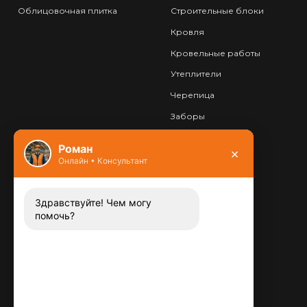
Облицовочная плитка
Строительные блоки
Кровля
Кровельные работы
Утеплители
Черепица
Заборы
Фундамент
Роман
×
Онлайн • Консультант
Контакты
8 (800) 444-13-52
Заказать звонок
Здравствуйте! Чем могу
помочь?
Адрес:
115487
,
,
г. Москва
Люблинская ул., д.72
E-mail:
info@plitka-argo.ru