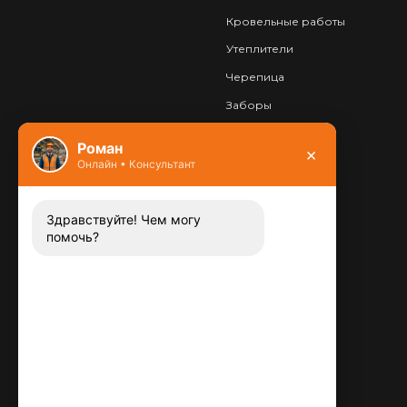
Кровельные работы
Утеплители
Черепица
Заборы
Фундамент
Роман
×
Онлайн • Консультант
Контакты
8 (800) 444-13-52
Заказать звонок
Здравствуйте! Чем могу
помочь?
Адрес:
115487
,
,
г. Москва
Люблинская ул., д.72
E-mail:
info@plitka-argo.ru
ОГРНИП: