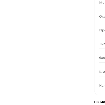
Мо
Ос
Пр
Тип
Фас
Ши
Кол
Вы мо