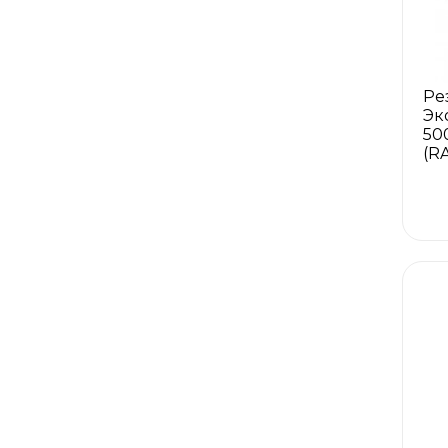
Ре
Эк
50
(RA