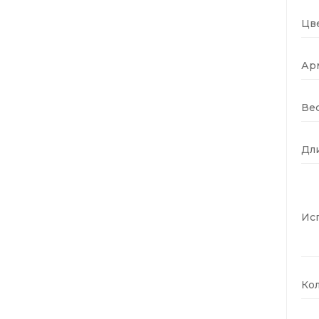
Цве
Ар
Вес
Дли
Ис
Кол