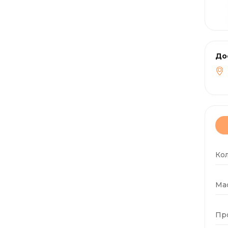
До
Ко
Мас
Пр