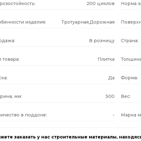
розостойкость:
200 циклов
Норма за
обенности изделия:
Тротуарная,Дорожная
Поверхн
одажа:
В розницу
Страна:
 товара:
Плитка
Толщина
ка:
Да
Форма:
рина, мм:
500
Вес:
ичество в поддоне:
-
Марка м
жете заказать у нас строительные материалы, находяс