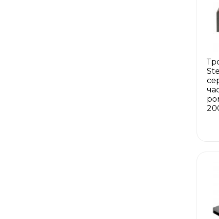
Тр
St
се
ча
ро
20