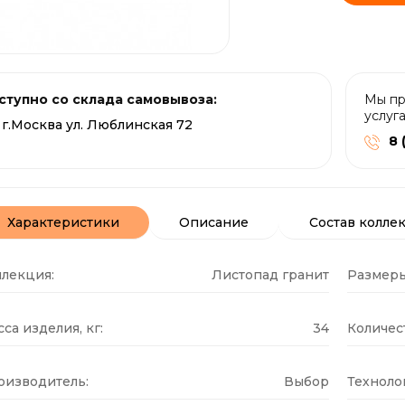
ступно со склада самовывоза:
Мы пр
услуг
г.Москва ул. Люблинская 72
8 
Характеристики
Описание
Состав колле
ллекция:
Листопад гранит
Размеры
са изделия, кг:
34
Количест
оизводитель:
Выбор
Техноло