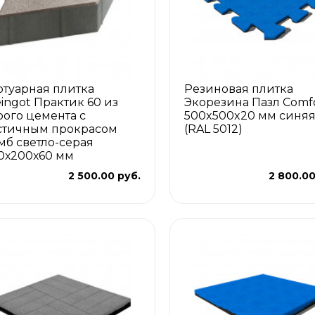
отуарная плитка
Резиновая плитка
eingot Практик 60 из
Экорезина Пазл Comf
рого цемента с
500x500x20 мм синя
стичным прокрасом
(RAL 5012)
мб светло-серая
0х200х60 мм
2 500.00 руб.
2 800.00