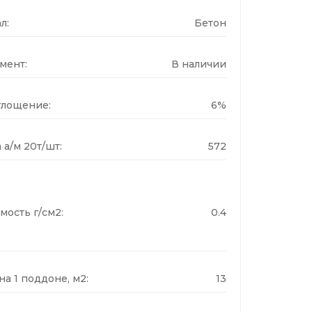
л:
Бетон
мент:
В наличии
лощение:
6%
 а/м 20т/шт:
572
мость г/см2:
0.4
а 1 поддоне, м2:
13