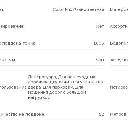
т:
Color Mix,Разноцветная
Материа
мирование:
Нет
Ассорти
 поддона, тонна:
1.803
Водопог
на, мм:
500
Загрузка
Для тротуара, Для пешеходных
дорожек, Для дачи, Для улицы, Для
пользование:
двора, Для парковки, Для
Истирае
мощения дорог с большой
нагрузкой
ичество на поддоне:
52
Метров н