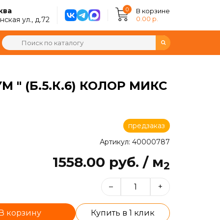
0
ква
В корзине
0.00 р.
ская ул., д.72
" (Б.5.К.6) КОЛОР МИКС
предзаказ
Артикул: 40000787
1558.00 руб. / м
2
–
+
В корзину
Купить в 1 клик