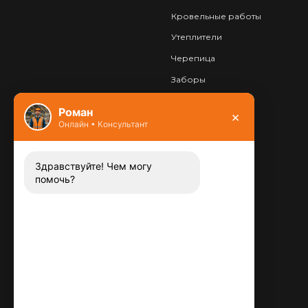
Кровельные работы
Утеплители
Черепица
Заборы
Фундамент
Роман
×
Онлайн • Консультант
Контакты
8 (800) 444-13-52
Заказать звонок
Здравствуйте! Чем могу
помочь?
Адрес:
115487
,
,
г. Москва
Люблинская ул., д.72
E-mail:
info@plitka-argo.ru
ОГРНИП: