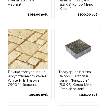
Линия" (Б.3.П.6)
гладкий "Квадрум "
Черный
(Б.5.К.6) Колор Микс
"Хаски"
1 014.00 руб.
1 900.00 руб.
Плитка тротуарная из
Тротуарная плитка
искусственного камня
Выбор Листопад
White Hills Тиволи
гранит "Квадрум "
С900-14 бежевая
(Б.6.К.6) Колор Микс
"Старый замок"
1 500.00 руб.
1 558.00 руб.