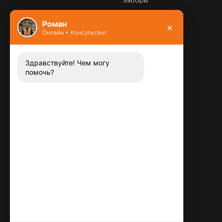
Заборы
Фундамент
Роман
×
Онлайн • Консультант
Контакты
8 (800) 444-13-52
Заказать звонок
Здравствуйте! Чем могу
помочь?
Адрес:
115487
,
,
г. Москва
Люблинская ул., д.72
E-mail:
info@plitka-argo.ru
ОГРНИП:
305770000123034
ИНН:
772424822700