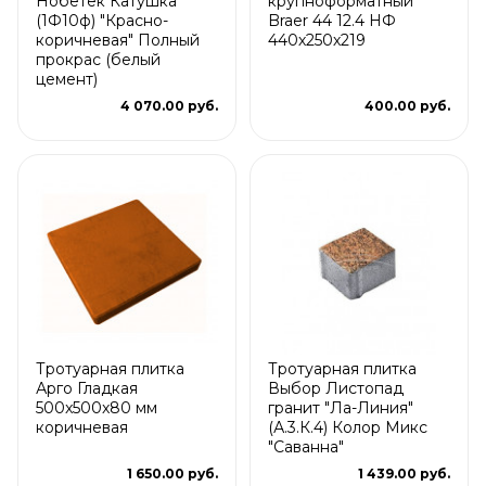
Нобетек Катушка
крупноформатный
(1Ф10ф) "Красно-
Braer 44 12.4 НФ
коричневая" Полный
440х250х219
прокрас (белый
цемент)
4 070.00 руб.
400.00 руб.
Тротуарная плитка
Тротуарная плитка
Арго Гладкая
Выбор Листопад
500x500x80 мм
гранит "Ла-Линия"
коричневая
(А.3.К.4) Колор Микс
"Саванна"
1 650.00 руб.
1 439.00 руб.