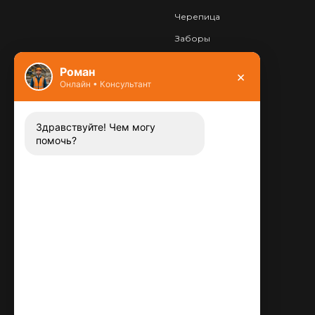
Черепица
Заборы
Фундамент
Роман
×
Онлайн • Консультант
Контакты
8 (800) 444-13-52
Заказать звонок
Здравствуйте! Чем могу
помочь?
Адрес:
115487
,
,
г. Москва
Люблинская ул., д.72
E-mail:
info@plitka-argo.ru
ОГРНИП:
305770000123034
ИНН: