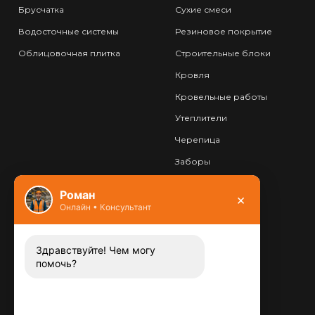
Брусчатка
Сухие смеси
Водосточные системы
Резиновое покрытие
Облицовочная плитка
Строительные блоки
Кровля
Кровельные работы
Утеплители
Черепица
Заборы
Фундамент
Роман
×
Онлайн • Консультант
Контакты
8 (800) 444-13-52
Заказать звонок
Здравствуйте! Чем могу
помочь?
Адрес:
115487
,
,
г. Москва
Люблинская ул., д.72