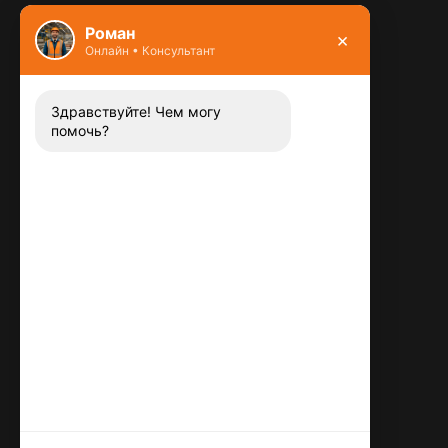
Фундамент
Роман
×
Онлайн • Консультант
Контакты
8 (800) 444-13-52
Заказать звонок
Здравствуйте! Чем могу
помочь?
Адрес:
115487
,
,
г. Москва
Люблинская ул., д.72
E-mail:
info@plitka-argo.ru
ОГРНИП:
305770000123034
ИНН:
772424822700