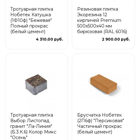
Тротуарная плитка
Резиновая плитка
Нобетек Катушка
Экорезина 12
(1Ф10ф) "Бежевая"
кирпичей Premium
Полный прокрас
500x500x40 мм
(белый цемент)
бирюзовая (RAL 6016)
4 310.00 руб.
2 900.00 руб.
Тротуарная плитка
Брусчатка Нобетек
Выбор Листопад
(2П6ф) "Персиковая"
гранит "Ла-Линия"
Частичный прокрас
(Б.3.К.6) Колор Микс
(белый цемент)
"Осень"