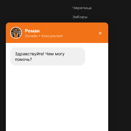
Черепица
Заборы
Фундамент
Роман
×
Онлайн • Консультант
Контакты
8 (800) 444-13-52
Заказать звонок
Здравствуйте! Чем могу
помочь?
Адрес:
115487
,
,
г. Москва
Люблинская ул., д.72
E-mail:
info@plitka-argo.ru
ОГРНИП:
305770000123034
ИНН: