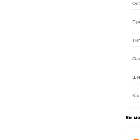
Ос
Пр
Тип
Фас
Ши
Кол
Вы мо