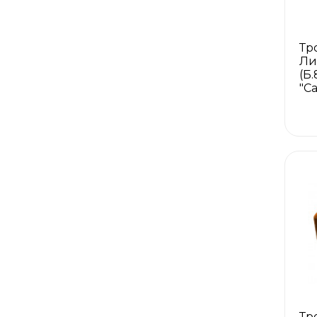
Тр
Ли
(Б
"С
Тр