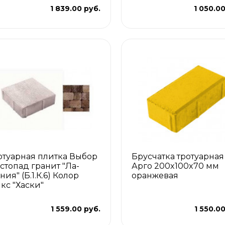
1 839.00 руб.
1 050.00
отуарная плитка Выбор
Брусчатка тротуарная
стопад гранит "Ла-
Арго 200x100x70 мм
ия" (Б.1.К.6) Колор
оранжевая
кс "Хаски"
1 559.00 руб.
1 550.0