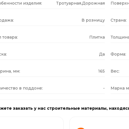
обенности изделия:
Тротуарная,Дорожная
Поверхн
одажа:
В розницу
Страна:
 товара:
Плитка
Толщина
ка:
Да
Форма:
рина, мм:
165
Вес:
ичество в поддоне:
-
Марка м
жете заказать у нас строительные материалы, находяс