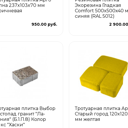
лна 237x103x70 мм
Экорезина Гладкая
ричневая
Comfort 500x500x40 
синяя (RAL 5012)
950.00 руб.
2 900.00
отуарная плитка Выбор
Тротуарная плитка Ар
стопад гранит "Ла-
Старый город 120x12
ния" (Б.1.П.8) Колор
мм желтая
кс "Хаски"