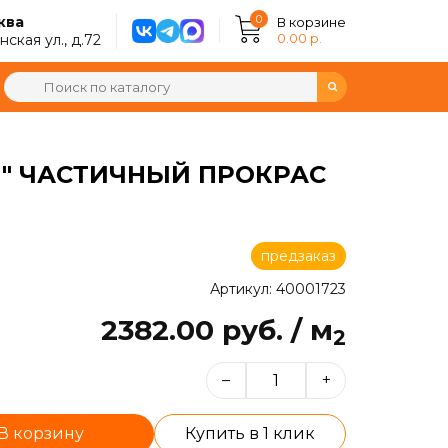
0
ква
В корзине
0.00 р.
ская ул., д.72
Я" ЧАСТИЧНЫЙ ПРОКРАС
предзаказ
Артикул: 40001723
2382.00 руб. / м
2
–
+
В корзину
Купить в 1 клик