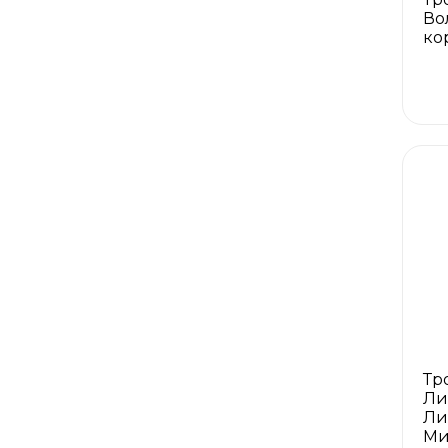
Во
ко
Тр
Ли
Ли
Ми