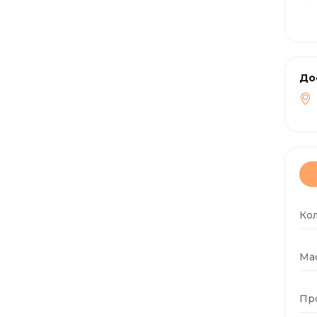
До
Ко
Мас
Пр