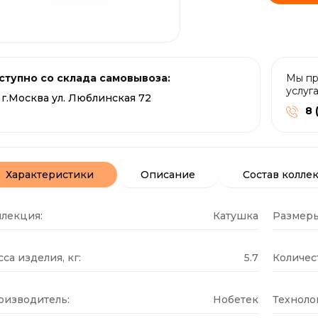
ступно со склада самовывоза:
Мы пр
услуг
г.Москва ул. Люблинская 72
8 
Характеристики
Описание
Состав колле
ллекция:
Катушка
Размеры
са изделия, кг:
5.7
Количест
оизводитель:
Нобетек
Техноло