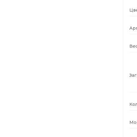
Цве
Ар
Вес
Заг
Кол
Мо