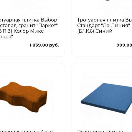
отуарная плитка Выбор
Тротуарная плитка В
стопад гранит "Паркет"
Стандарт "Ла-Линия"
.8.П.8) Колор Микс
(Б.1.К.6) Синий
ахара"
1 839.00 руб.
999.00
отуарная плитка Арго
Резиновая плитка