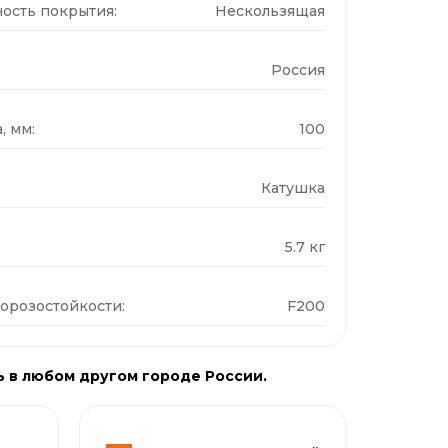
ость покрытия:
Нескользящая
Россия
, мм:
100
Катушка
5.7 кг
орозостойкости:
F200
ь в любом другом городе России.