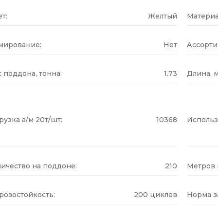
т:
Желтый
Материа
мирование:
Нет
Ассорти
 поддона, тонна:
1.73
Длина, м
рузка а/м 20т/шт:
10368
Использ
ичество на поддоне:
210
Метров н
розостойкость:
200 циклов
Норма за