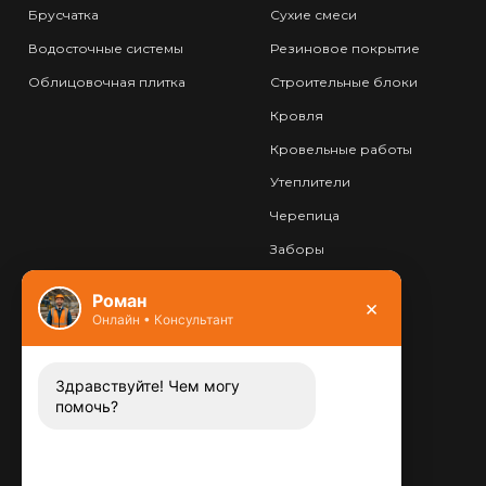
Брусчатка
Сухие смеси
Водосточные системы
Резиновое покрытие
Облицовочная плитка
Строительные блоки
Кровля
Кровельные работы
Утеплители
Черепица
Заборы
Фундамент
Роман
×
Онлайн • Консультант
Контакты
8 (800) 444-13-52
Заказать звонок
Здравствуйте! Чем могу
помочь?
Адрес:
115487
,
,
г. Москва
Люблинская ул., д.72