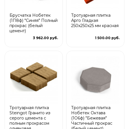
Брусчатка Нобетек
Тротуарная плитка
(1П8ф) "Синяя" Полный
Арго Гладкая
прокрас (белый
250x250x25 мм красная
цемент)
3 962.00 руб.
1 500.00 руб.
Тротуарная плитка
Тротуарная плитка
Steingot Гранито из
Нобетек Октава
серого цемента с
(1О6ф) "Бежевая"
полным прокрасом
Частичный прокрас
оливковая
(белый цемент)