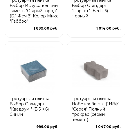
Тротуарная плитка
Тротуарная плитка
Выбор Искусственный
Выбор Стандарт
камень "Старый город"
"Паркет" (Б.4.П.6)
(Б.1.Фсм.8) Колор Микс
Черный
"Габбро"
1 839.00 руб.
1 014.00 руб.
Тротуарная плитка
Тротуарная плитка
Выбор Стандарт
Нобетек Зигзаг (1И8ф)
"Квадрум " (Б.5.К.6)
"Серая" Полный
Синий
прокрас (серый
цемент)
999.00 руб.
1 047.00 руб.