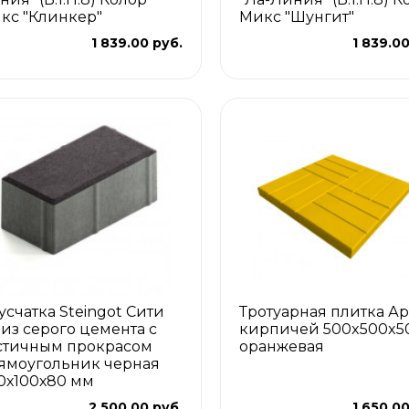
кс "Клинкер"
Микс "Шунгит"
1 839.00 руб.
1 839.00
усчатка Steingot Сити
Тротуарная плитка Ар
 из серого цемента с
кирпичей 500x500x5
стичным прокрасом
оранжевая
ямоугольник черная
0х100х80 мм
2 500.00 руб.
1 650.00