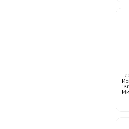
Тр
Ис
"Кв
Ми