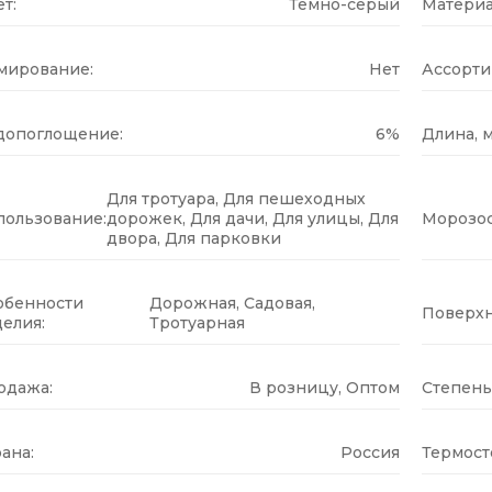
т:
Темно-серый
Материа
мирование:
Нет
Ассорти
допоглощение:
6%
Длина, м
Для тротуара, Для пешеходных
пользование:
дорожек, Для дачи, Для улицы, Для
Морозос
двора, Для парковки
обенности
Дорожная, Садовая,
Поверхн
елия:
Тротуарная
одажа:
В розницу, Оптом
Степень
ана:
Россия
Термост