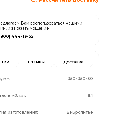
Рассчитать доставку
едлагаем Вам воспользоваться нашими
ами, и заказать мощение
(800) 444-13-52
кции
Отзывы
Доставка
, мм:
350x350x50
во в м2, шт:
8.1
гия изготовления:
Вибролитье