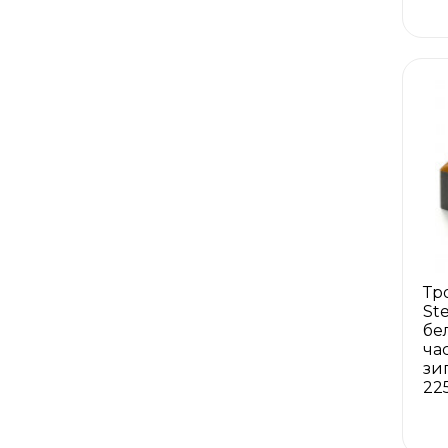
Тр
St
бе
ча
зи
22