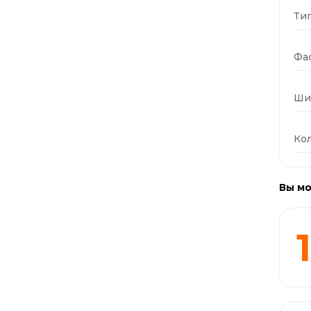
Тип
Фас
Ши
Кол
Вы мо