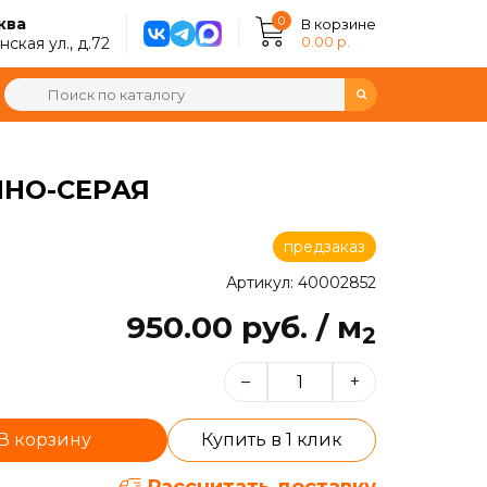
0
ква
В корзине
0.00 р.
ская ул., д.72
МНО-СЕРАЯ
предзаказ
Артикул: 40002852
950.00 руб. / м
2
–
+
В корзину
Купить в 1 клик