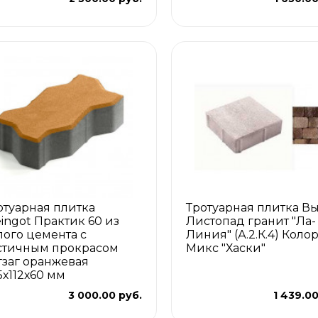
отуарная плитка
Тротуарная плитка В
eingot Практик 60 из
Листопад гранит "Ла-
лого цемента с
Линия" (А.2.К.4) Коло
стичным прокрасом
Микс "Хаски"
гзаг оранжевая
5х112х60 мм
3 000.00 руб.
1 439.00