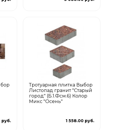
ыбор
Тротуарная плитка Выбор
Листопад гранит "Старый
р
город" (Б.1.Фсм.6) Колор
Микс "Осень"
 руб.
1 558.00 руб.