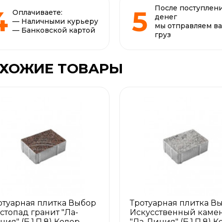
После поступлен
Оплачиваете:
денег
— Наличными курьеру
мы отправляем в
— Банковской картой
груз
ХОЖИЕ ТОВАРЫ
отуарная плитка Выбор
Тротуарная плитка В
стопад гранит "Ла-
Искусственный каме
ния" (Б.1.П.8) Колор
"Ла-Линия" (Б.1.П.8) К