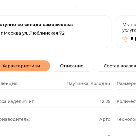
ступно со склада самовывоза:
Мы пр
услуг
г.Москва ул. Люблинская 72
8 
Характеристики
Описание
Состав колле
ллекция:
Паутинка, Колодец
Размеры
са изделия, кг:
12.25
Количест
оизводитель:
Арго
Техноло