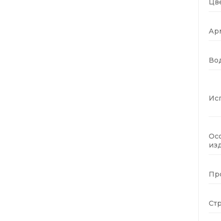
Цве
Ар
Во
Ис
Ос
изд
Пр
Стр