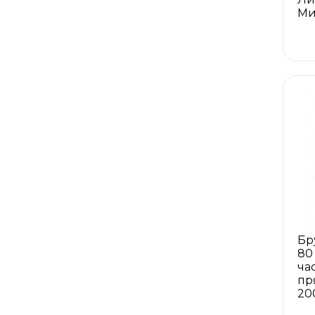
Ми
Бр
80
ча
пр
20