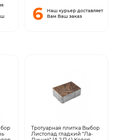
ия
Наш курьер доставляет
аш
Вам Ваш заказ
ыбор
Тротуарная плитка Выбор
нь
Листопад гладкий "Ла-
олор
Линия" (А.2.П.4) Колор