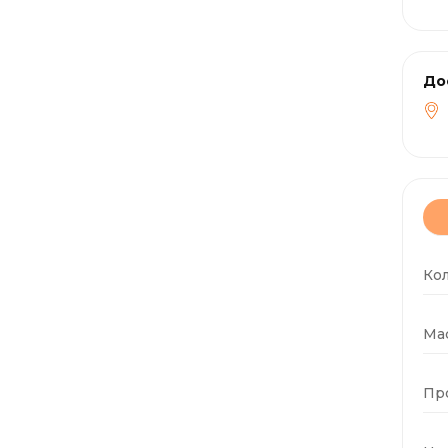
До
Ко
Мас
Пр