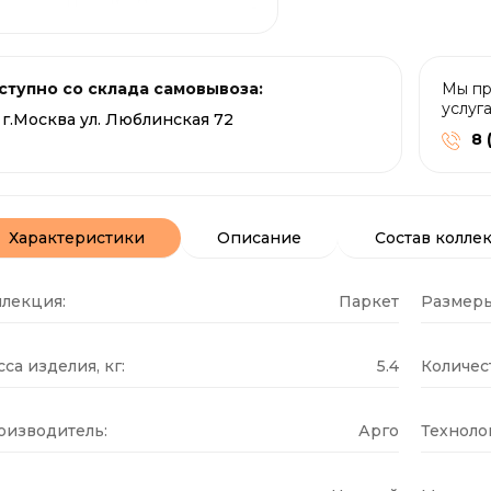
ступно со склада самовывоза:
Мы пр
услуг
г.Москва ул. Люблинская 72
8 
Характеристики
Описание
Состав колле
ллекция:
Паркет
Размеры
са изделия, кг:
5.4
Количест
оизводитель:
Арго
Техноло