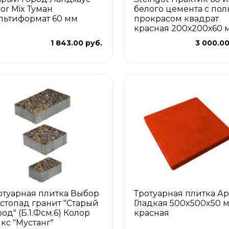
lor Mix Туман
белого цемента с по
льтиформат 60 мм
прокрасом квадрат
красная 200х200х60 
1 843.00 руб.
3 000.00
отуарная плитка Выбор
Тротуарная плитка Ар
стопад гранит "Старый
Гладкая 500x500x50 
род" (Б.1.Фсм.6) Колор
красная
кс "Мустанг"