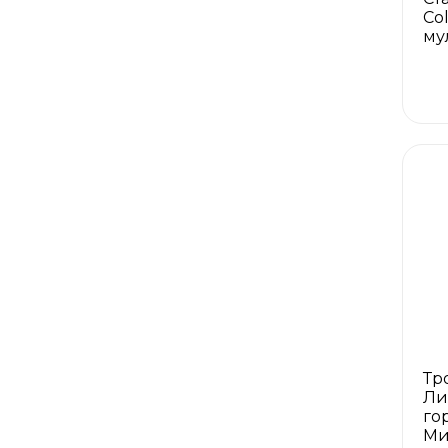
Co
му
Тр
Ли
го
Ми