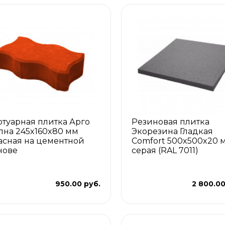
отуарная плитка Арго
Резиновая плитка
лна 245x160x80 мм
Экорезина Гладкая
асная на цементной
Comfort 500x500x20 
нове
серая (RAL 7011)
950.00 руб.
2 800.00