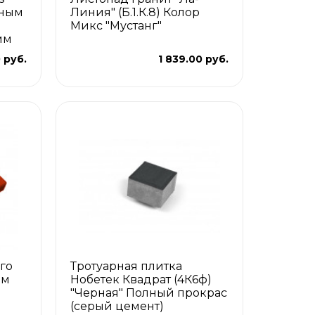
лным
Линия" (Б.1.К.8) Колор
Микс "Мустанг"
мм
 руб.
1 839.00 руб.
го
Тротуарная плитка
мм
Нобетек Квадрат (4К6ф)
"Черная" Полный прокрас
(серый цемент)