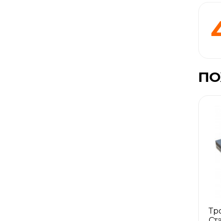
ПО
Тр
Ст