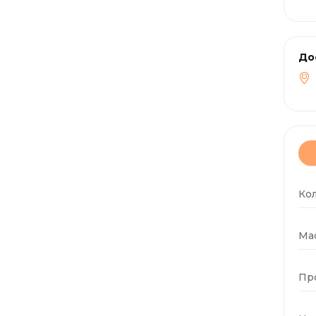
До
Ко
Мас
Пр