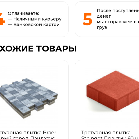
После поступлен
Оплачиваете:
денег
— Наличными курьеру
мы отправляем в
— Банковской картой
груз
ХОЖИЕ ТОВАРЫ
отуарная плитка Braer
Тротуарная плитка
арый город Ландхаус
Steingot Практик 60 и