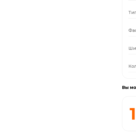
Тип
Фас
Ши
Кол
Вы мо