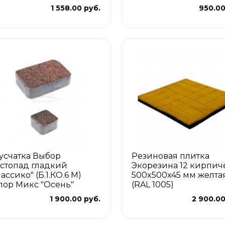
1 558.00 руб.
950.00
усчатка Выбор
Резиновая плитка
стопад гладкий
Экорезина 12 кирпич
ассико" (Б.1.КО.6 М)
500x500x45 мм желта
лор Микс "Осень"
(RAL 1005)
1 900.00 руб.
2 900.00