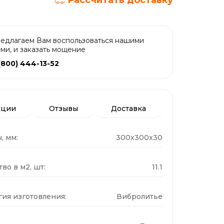
Рассчитать доставку
едлагаем Вам воспользоваться нашими
ами, и заказать мощение
(800) 444-13-52
кции
Отзывы
Доставка
, мм:
300x300x30
во в м2, шт:
11.1
гия изготовления:
Вибролитье