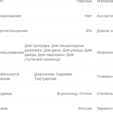
т:
Черный
Материа
мирование:
Нет
Ассорти
допоглощение:
6%
Длина, м
Для тротуара, Для пешеходных
дорожек, Для дачи, Для улицы, Для
пользование:
Морозос
двора, Для парковки, Для
ступеней крыльца
обенности
Дорожная, Садовая,
Поверхн
елия:
Тротуарная
одажа:
В розницу, Оптом
Степень
ана:
Россия
Термост