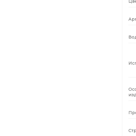
Цве
Ар
Во
Ис
Ос
изд
Пр
Стр