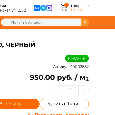
0
ква
В корзине
0.00 р.
ская ул., д.72
0, ЧЕРНЫЙ
в наличии
Артикул: 40002832
950.00 руб. / м
2
–
+
В корзину
Купить в 1 клик