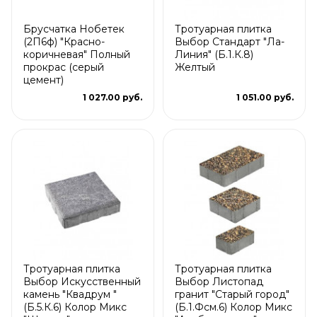
Брусчатка Нобетек
Тротуарная плитка
(2П6ф) "Красно-
Выбор Стандарт "Ла-
коричневая" Полный
Линия" (Б.1.К.8)
прокрас (серый
Желтый
цемент)
1 027.00 руб.
1 051.00 руб.
Тротуарная плитка
Тротуарная плитка
Выбор Искусственный
Выбор Листопад
камень "Квадрум "
гранит "Старый город"
(Б.5.К.6) Колор Микс
(Б.1.Фсм.6) Колор Микс