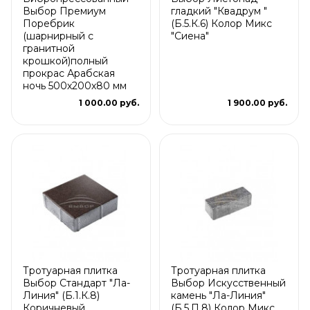
Выбор Премиум
гладкий "Квадрум "
Поребрик
(Б.5.К.6) Колор Микс
(шарнирный с
"Сиена"
гранитной
крошкой)полный
прокрас Арабская
ночь 500х200х80 мм
1 000.00 руб.
1 900.00 руб.
Тротуарная плитка
Тротуарная плитка
Выбор Стандарт "Ла-
Выбор Искусственный
Линия" (Б.1.К.8)
камень "Ла-Линия"
Коричневый
(Б.5.П.8) Колор Микс