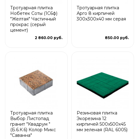
Тротуарная плитка
Тротуарная плитка
Нобетек Соты (1С6ф)
Арго 8 кирпичей
"Желтая" Частичный
300x300x40 мм серая
прокрас (серый
цемент)
2 860.00 руб.
850.00 руб.
Тротуарная плитка
Резиновая плитка
Выбор Листопад
Экорезина 12
гранит "Квадрум "
кирпичей 500x500x45
(Б.6.К.6) Колор Микс
мм зеленая (RAL 6005)
"Саванна"