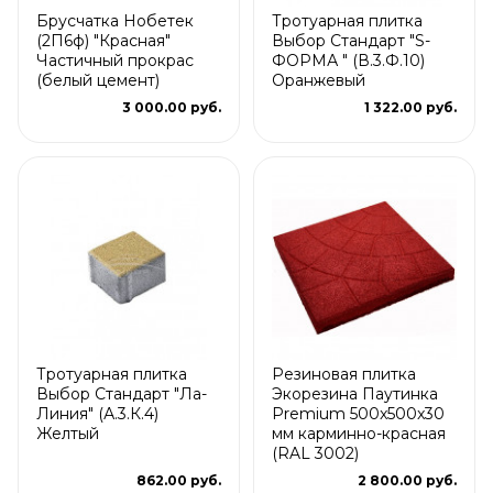
Брусчатка Нобетек
Тротуарная плитка
(2П6ф) "Красная"
Выбор Стандарт "S-
Частичный прокрас
ФОРМА " (В.3.Ф.10)
(белый цемент)
Оранжевый
3 000.00 руб.
1 322.00 руб.
Тротуарная плитка
Резиновая плитка
Выбор Стандарт "Ла-
Экорезина Паутинка
Линия" (А.3.К.4)
Premium 500x500x30
Желтый
мм карминно-красная
(RAL 3002)
862.00 руб.
2 800.00 руб.