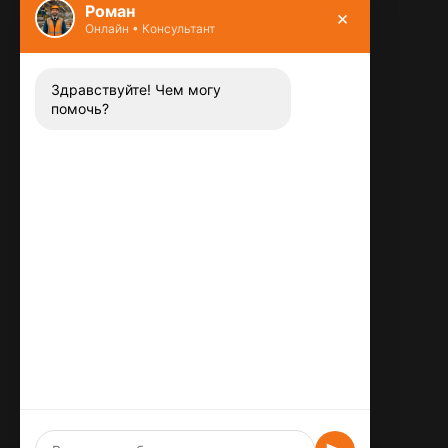
Роман
×
Онлайн • Консультант
Контакты
8 (800) 444-13-52
Заказать звонок
Здравствуйте! Чем могу
помочь?
Адрес:
115487
,
,
г. Москва
Люблинская ул., д.72
E-mail:
info@plitka-argo.ru
ОГРНИП:
305770000123034
ИНН:
772424822700