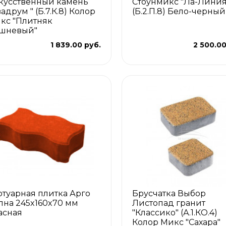
кусственный камень
Стоунмикс "Ла-Линия
адрум " (Б.7.К.8) Колор
(Б.2.П.8) Бело-черный
кс "Плитняк
шневый"
1 839.00 руб.
2 500.00
отуарная плитка Арго
Брусчатка Выбор
лна 245x160x70 мм
Листопад гранит
асная
"Классико" (А.1.КО.4)
Колор Микс "Сахара"