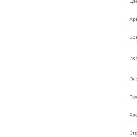
Цве
Ар
Во
Ис
Ос
Пр
Ра
Стр