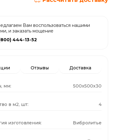
Рассчитать доставку
едлагаем Вам воспользоваться нашими
ами, и заказать мощение
(800) 444-13-52
кции
Отзывы
Доставка
, мм:
500x500x30
во в м2, шт:
4
гия изготовления:
Вибролитье