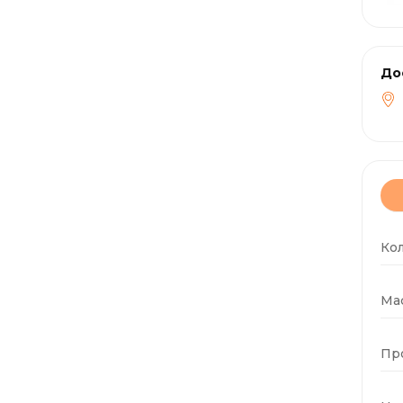
До
Ко
Мас
Пр