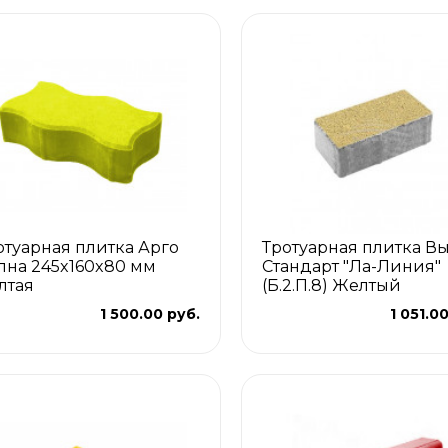
отуарная плитка Арго
Тротуарная плитка В
лна 245x160x80 мм
Стандарт "Ла-Линия"
лтая
(Б.2.П.8) Желтый
1 500.00 руб.
1 051.0