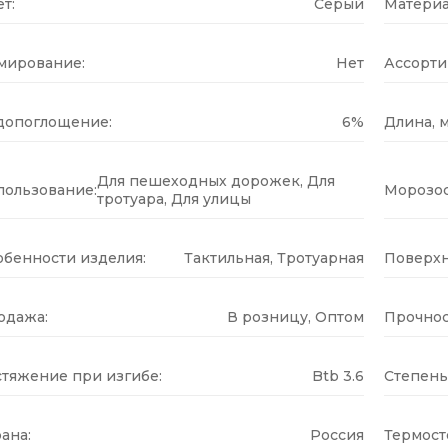
т:
Серый
Материа
мирование:
Нет
Ассорти
допоглощение:
6%
Длина, м
Для пешеходных дорожек, Для
пользование:
Морозос
тротуара, Для улицы
обенности изделия:
Тактильная, Тротуарная
Поверхн
одажа:
В розницу, Оптом
Прочнос
стяжение при изгибе:
Btb 3.6
Степень
ана:
Россия
Термост