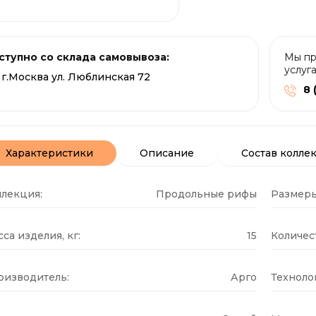
ступно со склада самовывоза:
Мы пр
услуг
г.Москва ул. Люблинская 72
8 
Характеристики
Описание
Состав колле
ллекция:
Продольные рифы
Размеры
са изделия, кг:
15
Количест
оизводитель:
Арго
Техноло