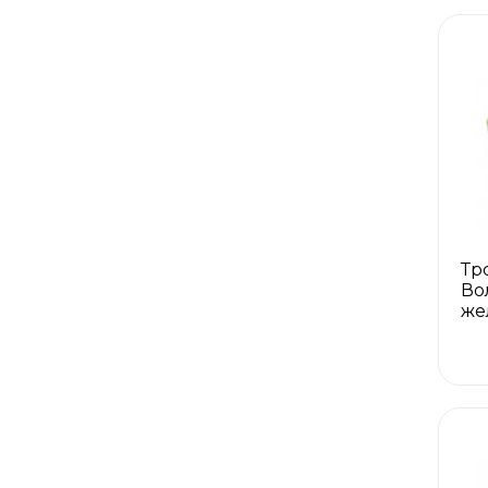
Тр
Во
же