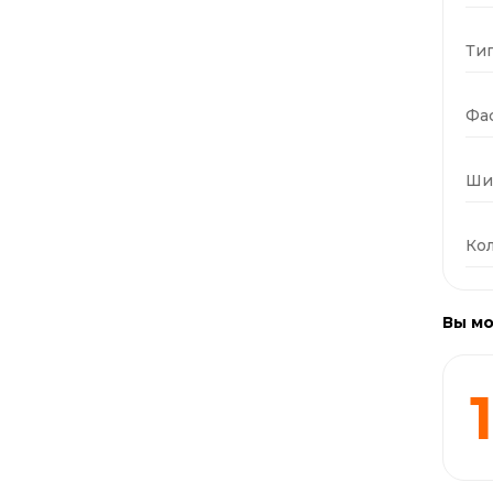
Тип
Фас
Ши
Кол
Вы мо