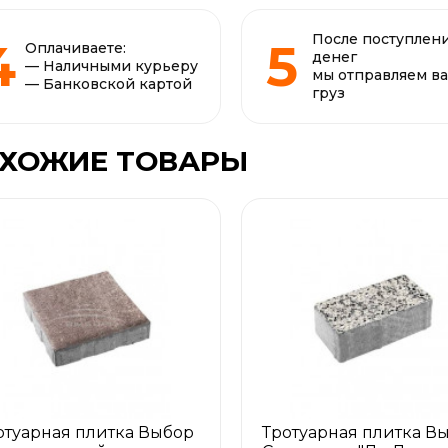
После поступлен
Оплачиваете:
денег
— Наличными курьеру
мы отправляем в
— Банковской картой
груз
ХОЖИЕ ТОВАРЫ
отуарная плитка Выбор
Тротуарная плитка В