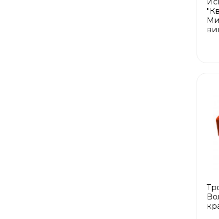
Ис
"Кв
Ми
ви
Тр
Во
кр