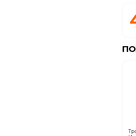
ПО
Тр