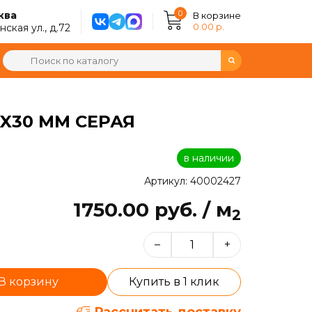
0
ква
В корзине
0.00 р.
ская ул., д.72
X30 ММ СЕРАЯ
в наличии
Артикул: 40002427
1750.00 руб. / м
2
–
+
В корзину
Купить в 1 клик