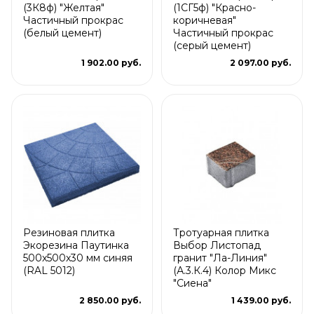
(3К8ф) "Желтая"
(1СГ5ф) "Красно-
Частичный прокрас
коричневая"
(белый цемент)
Частичный прокрас
(серый цемент)
1 902.00 руб.
2 097.00 руб.
Резиновая плитка
Тротуарная плитка
Экорезина Паутинка
Выбор Листопад
500x500x30 мм синяя
гранит "Ла-Линия"
(RAL 5012)
(А.3.К.4) Колор Микс
"Сиена"
2 850.00 руб.
1 439.00 руб.