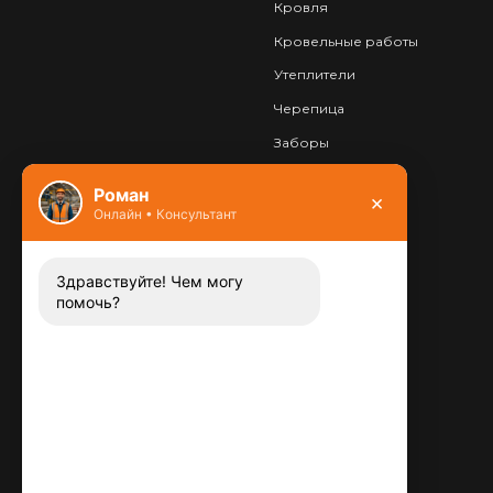
Кровля
Кровельные работы
Утеплители
Черепица
Заборы
Фундамент
Роман
×
Онлайн • Консультант
Контакты
8 (800) 444-13-52
Заказать звонок
Здравствуйте! Чем могу
помочь?
Адрес:
115487
,
,
г. Москва
Люблинская ул., д.72
E-mail:
info@plitka-argo.ru
ОГРНИП: