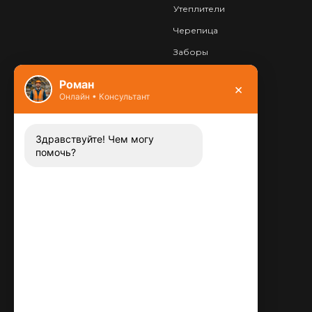
Утеплители
Черепица
Заборы
Фундамент
Роман
×
Онлайн • Консультант
Контакты
8 (800) 444-13-52
Заказать звонок
Здравствуйте! Чем могу
помочь?
Адрес:
115487
,
,
г. Москва
Люблинская ул., д.72
E-mail:
info@plitka-argo.ru
ОГРНИП:
305770000123034