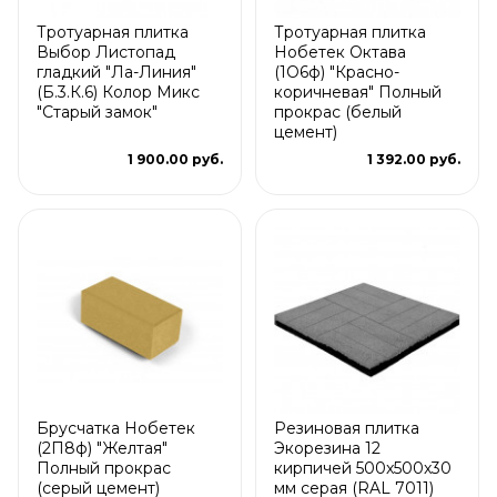
Тротуарная плитка
Тротуарная плитка
Выбор Листопад
Нобетек Октава
гладкий "Ла-Линия"
(1О6ф) "Красно-
(Б.3.К.6) Колор Микс
коричневая" Полный
"Старый замок"
прокрас (белый
цемент)
1 900.00 руб.
1 392.00 руб.
Брусчатка Нобетек
Резиновая плитка
(2П8ф) "Желтая"
Экорезина 12
Полный прокрас
кирпичей 500x500x30
(серый цемент)
мм серая (RAL 7011)