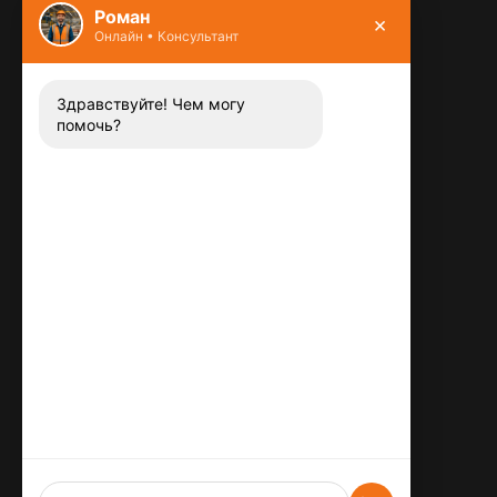
Роман
×
Онлайн • Консультант
Контакты
8 (800) 444-13-52
Заказать звонок
Здравствуйте! Чем могу
помочь?
Адрес:
115487
,
,
г. Москва
Люблинская ул., д.72
E-mail:
info@plitka-argo.ru
ОГРНИП:
305770000123034
ИНН:
772424822700