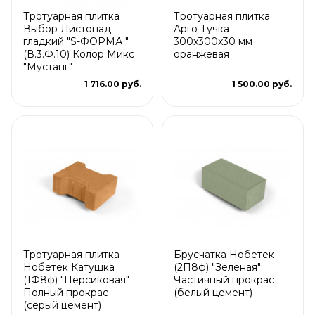
Тротуарная плитка
Тротуарная плитка
Выбор Листопад
Арго Тучка
гладкий "S-ФОРМА "
300x300x30 мм
(В.3.Ф.10) Колор Микс
оранжевая
"Мустанг"
1 716.00 руб.
1 500.00 руб.
Тротуарная плитка
Брусчатка Нобетек
Нобетек Катушка
(2П8ф) "Зеленая"
(1Ф8ф) "Персиковая"
Частичный прокрас
Полный прокрас
(белый цемент)
(серый цемент)