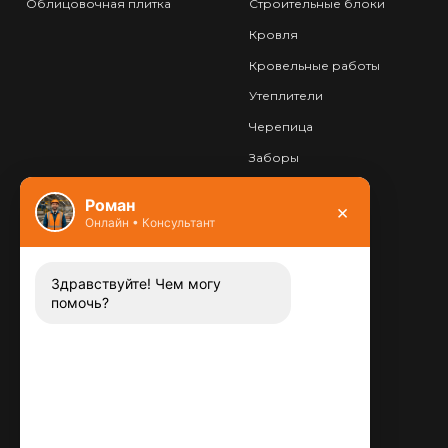
Облицовочная плитка
Строительные блоки
Кровля
Кровельные работы
Утеплители
Черепица
Заборы
Фундамент
Роман
×
Онлайн • Консультант
Контакты
8 (800) 444-13-52
Заказать звонок
Здравствуйте! Чем могу
помочь?
Адрес:
115487
,
,
г. Москва
Люблинская ул., д.72
E-mail:
info@plitka-argo.ru