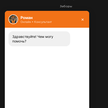
Заборы
Фундамент
Роман
×
Онлайн • Консультант
Контакты
8 (800) 444-13-52
Заказать звонок
Здравствуйте! Чем могу
помочь?
Адрес:
115487
,
,
г. Москва
Люблинская ул., д.72
E-mail:
info@plitka-argo.ru
ОГРНИП:
305770000123034
ИНН:
772424822700