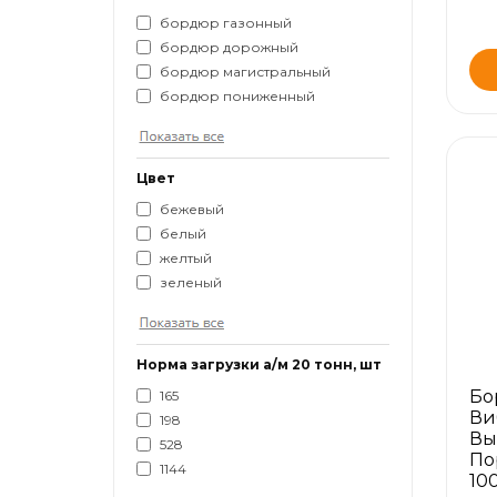
бордюр газонный
бордюр дорожный
бордюр магистральный
бордюр пониженный
Цвет
бежевый
белый
желтый
зеленый
Норма загрузки а/м 20 тонн, шт
Бо
165
Ви
198
Вы
528
По
1144
10