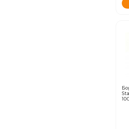
Бо
St
10