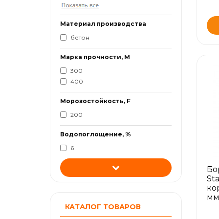
Материал производства
бетон
Марка прочности, М
300
400
Морозостойкость, F
200
Водопоглощение, %
6
Бо
St
ко
м
КАТАЛОГ ТОВАРОВ