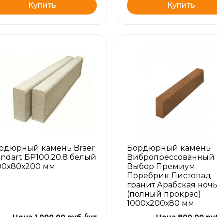
Купить
Купить
рдюрный камень Braer
Бордюрный камень
andart БР100.20.8 белый
Вибропрессованный
00х80х200 мм
Выбор Премиум
Поребрик Листопад
гранит Арабская ноч
(полный прокрас)
1000х200х80 мм
Цена 1 000.00 руб./шт
Цена 800.00 ру