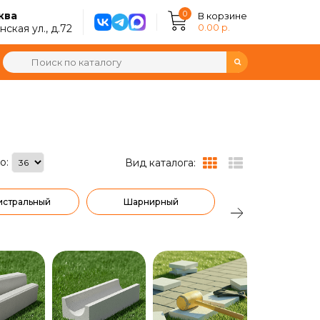
0
ква
В корзине
0.00 р.
ская ул., д.72
о:
Вид каталога:
истральный
Шарнирный
Коричневый