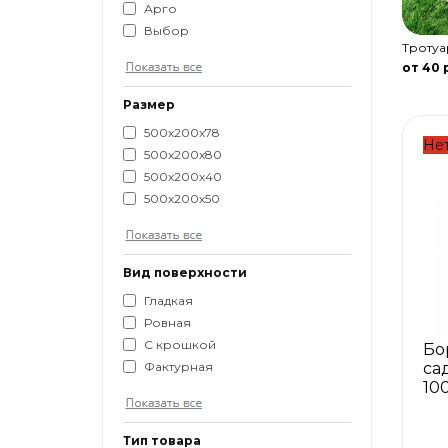
Арго
Выбор
Тротуа
от 40 
Размер
500x200x78
Нет
500x200x80
500х200х40
500х200х50
Вид поверхности
Гладкая
Ровная
С крошкой
Бо
са
Фактурная
10
Тип товара