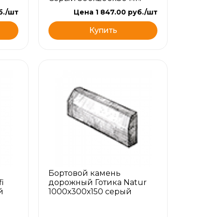
б./шт
Цена 1 847.00 руб./шт
Купить
Бортовой камень
i
дорожный Готика Natur
й
1000х300х150 серый