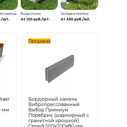
й камень
Водостоки
Укладка плитки
./шт.
от 120 руб./шт.
от 450 руб./м2.
Предзаказ
raer
Бордюрный камень
Вибропрессованный
0 мм
Выбор Премиум
Поребрик (шарнирный с
гранитной крошкой)
Серый 500х200х80 мм