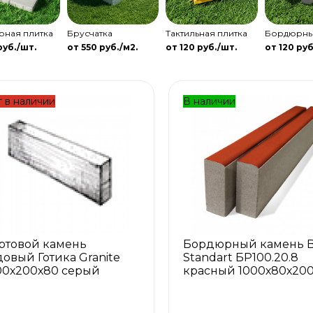
рная плитка
Брусчатка
Тактильная плитка
Бордюрны
руб./шт.
от 550 руб./м2.
от 120 руб./шт.
от 120 руб
 в наличии
В наличии
ртовой камень
Бордюрный камень B
довый Готика Granite
Standart БР100.20.8
00х200х80 серый
красный 1000х80х20