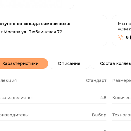
ступно со склада самовывоза:
Мы пр
услуг
г.Москва ул. Люблинская 72
8 
Характеристики
Описание
Состав колле
ллекция:
Стандарт
Размеры
са изделия, кг:
4.8
Количест
оизводитель:
Выбор
Техноло