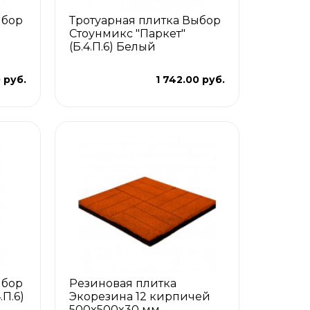
ыбор
Тротуарная плитка Выбор
Стоунмикс "Паркет"
(Б.4.П.6) Белый
 руб.
1 742.00 руб.
ыбор
Резиновая плитка
.П.6)
Экорезина 12 кирпичей
500x500x30 мм