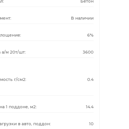
л:
Бетон
мент:
В наличии
лощение:
6%
 а/м 20т/шт:
3600
мость г/см2:
0.4
а 1 поддоне, м2:
14.4
грузки в авто, поддон:
10