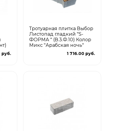
Тротуарная плитка Выбор
Листопад гладкий "S-
й
ФОРМА " (В.3.Ф.10) Колор
нт)
Микс "Арабская ночь"
 руб.
1 716.00 руб.