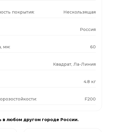
ость покрытия:
Нескользящая
Россия
, мм:
60
Квадрат, Ла-Линия
4.8 кг
орозостойкости:
F200
ь в любом другом городе России.