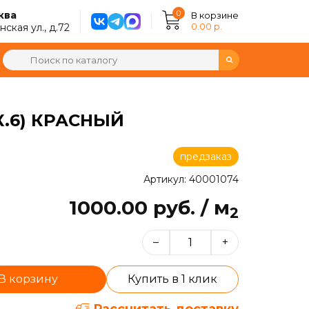
0
ква
В корзине
0.00 р.
ская ул., д.72
К.6) КРАСНЫЙ
предзаказ
Артикул: 40001074
1000.00 руб. / м
2
–
+
В корзину
Купить в 1 клик