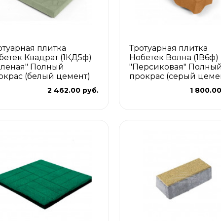
отуарная плитка
Тротуарная плитка
бетек Квадрат (1КД5ф)
Нобетек Волна (1В6ф)
еленая" Полный
"Персиковая" Полны
окрас (белый цемент)
прокрас (серый цеме
2 462.00 руб.
1 800.00