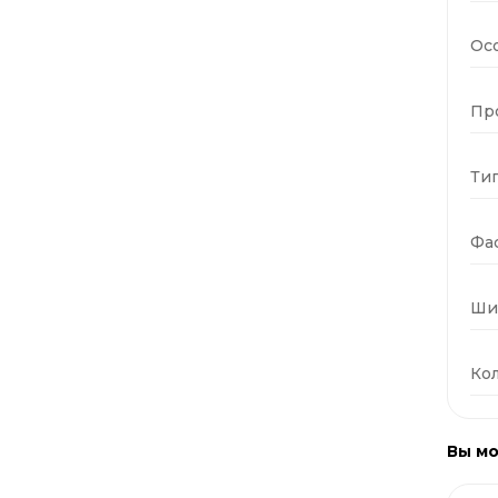
Ос
Пр
Тип
Фас
Ши
Кол
Вы мо