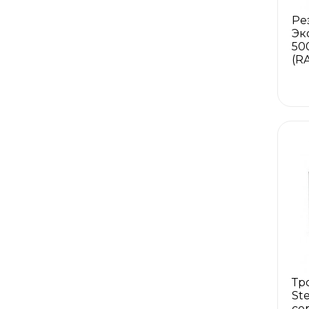
Ре
Эк
50
(R
Тр
St
се