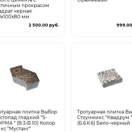
стичным прокрасом
адрат черная
0х100х80 мм
2 500.00 руб.
999.00
отуарная плитка Выбор
Тротуарная плитка В
стопад гладкий "S-
Стоунмикс "Квадрум 
РМА " (В.3.Ф.10) Колор
(Б.6.К.6) Бело-черный
кс "Мустанг"