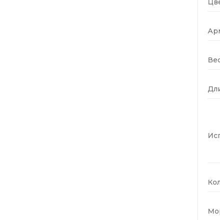
Цве
Ар
Вес
Дли
Ис
Кол
Мо