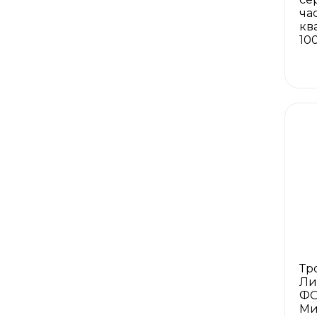
ча
кв
10
Тр
Ли
ФО
Ми