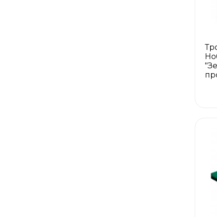
Тр
Но
"З
пр