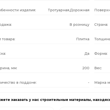
обенности изделия:
Тротуарная,Дорожная
Поверхн
одажа:
В розницу
Страна:
 товара:
Плитка
Толщина
ка:
Да
Форма:
рина, мм:
200
Вес:
ичество в поддоне:
-
Марка м
жете заказать у нас строительные материалы, находяс