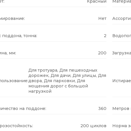
т:
Красный
Материа
мирование:
Нет
Ассорти
 поддона, тонна:
2
Водопог
на, мм:
200
Загрузка
Для тротуара, Для пешеходных
дорожек, Для дачи, Для улицы, Для
пользование:
двора, Для парковки, Для
Истирае
мощения дорог с большой
нагрузкой
ичество на поддоне:
360
Метров н
розостойкость:
200 циклов
Норма за