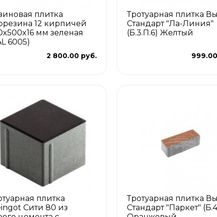
зиновая плитка
Тротуарная плитка В
орезина 12 кирпичей
Стандарт "Ла-Линия"
0x500x16 мм зеленая
(Б.3.П.6) Желтый
AL 6005)
2 800.00 руб.
999.00
отуарная плитка
Тротуарная плитка В
eingot Сити 80 из
Стандарт "Паркет" (Б.4
рого цемента с
Оранжевый