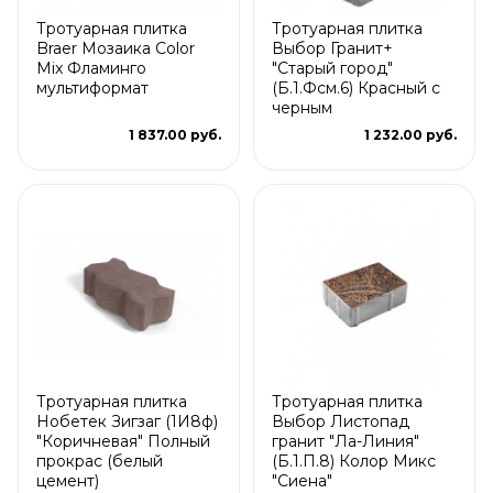
Тротуарная плитка
Тротуарная плитка
Braer Мозаика Color
Выбор Гранит+
Mix Фламинго
"Старый город"
мультиформат
(Б.1.Фсм.6) Красный с
черным
1 837.00 руб.
1 232.00 руб.
Тротуарная плитка
Тротуарная плитка
Нобетек Зигзаг (1И8ф)
Выбор Листопад
"Коричневая" Полный
гранит "Ла-Линия"
прокрас (белый
(Б.1.П.8) Колор Микс
цемент)
"Сиена"