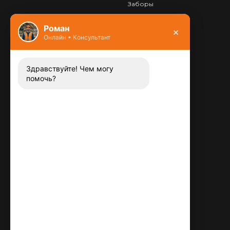
Заборы
Фундамент
Роман
×
Онлайн • Консультант
Контакты
8 (800) 444-13-52
Заказать звонок
Здравствуйте! Чем могу
помочь?
Адрес:
115487
,
,
г. Москва
Люблинская ул., д.72
E-mail:
info@plitka-argo.ru
ОГРНИП:
305770000123034
ИНН:
772424822700