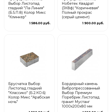
Выбор Листопад
Нобетек Квадрат
гладкий "Ла-Линия"
(3К8ф) "Коричневая"
(Б.5.П.8) Колор Микс
Полный прокрас
"Клинкер"
(серый цемент)
1 586.00 руб.
1 900.00 руб.
Брусчатка Выбор
Бордюрный камень
Листопад гладкий
Вибропрессованный
"Классико" (Б.2.КО.6)
Выбор Премиум
Колор Микс "Арабская
Поребрик Листопад
ночь"
гранит Мустанг
1000х200х80 мм