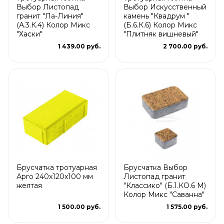
Выбор Листопад
Выбор Искусственный
гранит "Ла-Линия"
камень "Квадрум "
(А.3.К.4) Колор Микс
(Б.6.К.6) Колор Микс
"Хаски"
"Плитняк вишневый"
1 439.00 руб.
2 700.00 руб.
Брусчатка тротуарная
Брусчатка Выбор
Арго 240x120x100 мм
Листопад гранит
желтая
"Классико" (Б.1.КО.6 М)
Колор Микс "Саванна"
1 500.00 руб.
1 575.00 руб.