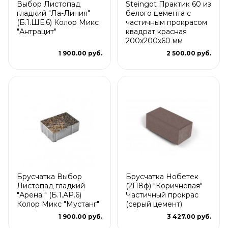
Выбор Листопад
Steingot Практик 60 из
гладкий "Ла-Линия"
белого цемента с
(Б.1.ШЕ.6) Колор Микс
частичным прокрасом
"Антрацит"
квадрат красная
200х200х60 мм
1 900.00 руб.
2 500.00 руб.
Брусчатка Выбор
Брусчатка Нобетек
Листопад гладкий
(2П8ф) "Коричневая"
"Арена " (Б.1.АР.6)
Частичный прокрас
Колор Микс "Мустанг"
(серый цемент)
1 900.00 руб.
3 427.00 руб.