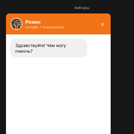
Заборы
Фундамент
Роман
×
Онлайн • Консультант
Контакты
8 (800) 444-13-52
Заказать звонок
Здравствуйте! Чем могу
помочь?
Адрес:
115487
,
,
г. Москва
Люблинская ул., д.72
E-mail:
info@plitka-argo.ru
ОГРНИП:
305770000123034
ИНН:
772424822700