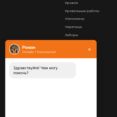
Кровля
Кровельные работы
Утеплители
Черепица
Заборы
Фундамент
Роман
×
Онлайн • Консультант
Контакты
8 (800) 444-13-52
Заказать звонок
Здравствуйте! Чем могу
помочь?
Адрес:
115487
,
,
г. Москва
Люблинская ул., д.72
E-mail:
info@plitka-argo.ru
ОГРНИП: