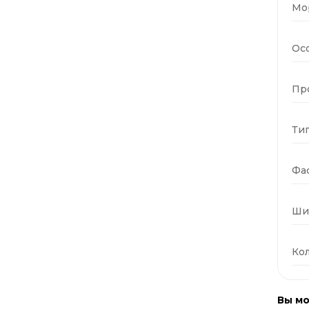
Мо
Ос
Пр
Тип
Фас
Ши
Кол
Вы мо