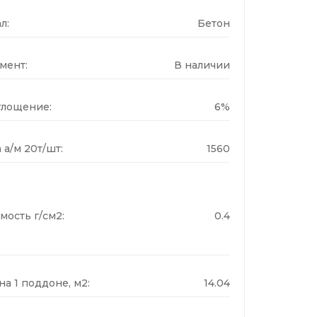
л:
Бетон
мент:
В наличии
лощение:
6%
 а/м 20т/шт:
1560
мость г/см2:
0.4
а 1 поддоне, м2:
14.04