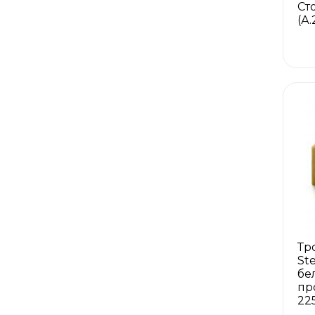
Ст
(А.
Тр
St
бе
пр
22