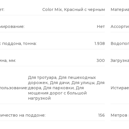
т:
Color Mix, Красный с черным
Материа
мирование:
Нет
Ассорти
 поддона, тонна:
1.938
Водопог
на, мм:
300
Загрузка
Для тротуара, Для пешеходных
дорожек, Для дачи, Для улицы, Для
пользование:
двора, Для парковки, Для
Истирае
мощения дорог с большой
нагрузкой
ичество на поддоне:
156
Метров н