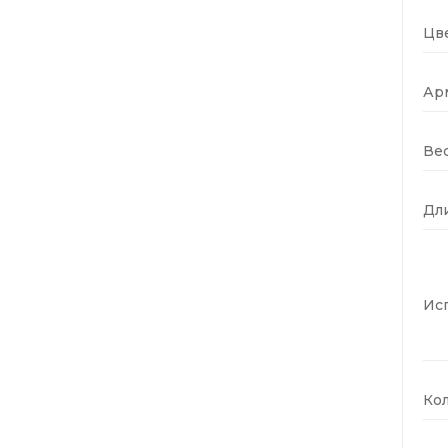
Цве
Ар
Вес
Дли
Ис
Кол