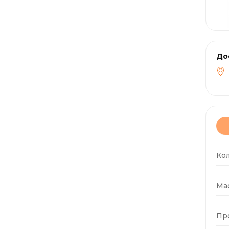
До
Ко
Мас
Пр