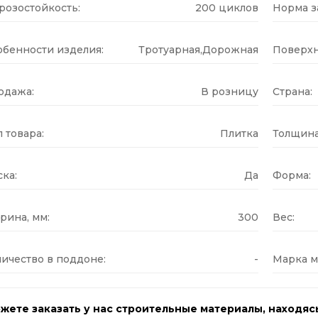
розостойкость:
200 циклов
Норма за
обенности изделия:
Тротуарная,Дорожная
Поверхн
одажа:
В розницу
Страна:
 товара:
Плитка
Толщина
ка:
Да
Форма:
рина, мм:
300
Вес:
ичество в поддоне:
-
Марка м
жете заказать у нас строительные материалы, находяс