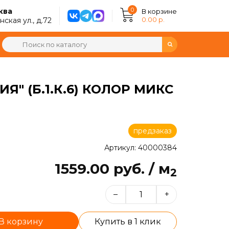
0
ква
В корзине
0.00 р.
ская ул., д.72
" (Б.1.К.6) КОЛОР МИКС
предзаказ
Артикул: 40000384
1559.00 руб. / м
2
–
+
В корзину
Купить в 1 клик