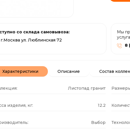
ступно со склада самовывоза:
Мы пр
услуг
г.Москва ул. Люблинская 72
8 
Характеристики
Описание
Состав колле
ллекция:
Листопад гранит
Размеры
са изделия, кг:
12.2
Количест
оизводитель:
Выбор
Техноло