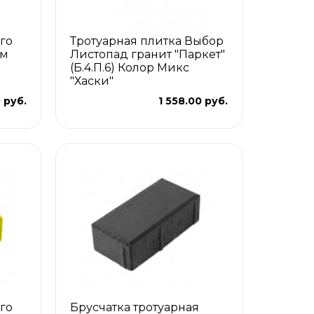
го
Тротуарная плитка Выбор
мм
Листопад гранит "Паркет"
(Б.4.П.6) Колор Микс
"Хаски"
 руб.
1 558.00 руб.
го
Брусчатка тротуарная