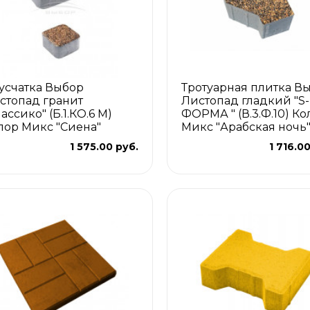
усчатка Выбор
Тротуарная плитка В
стопад гранит
Листопад гладкий "S-
ассико" (Б.1.КО.6 М)
ФОРМА " (В.3.Ф.10) Ко
лор Микс "Сиена"
Микс "Арабская ночь
1 575.00 руб.
1 716.0