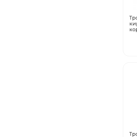
Тр
ки
ко
Тр