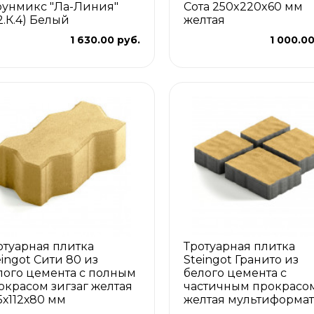
оунмикс "Ла-Линия"
Сота 250x220x60 мм
2.К.4) Белый
желтая
1 630.00 руб.
1 000.00
отуарная плитка
Тротуарная плитка
eingot Сити 80 из
Steingot Гранито из
лого цемента с полным
белого цемента с
окрасом зигзаг желтая
частичным прокрасо
5х112х80 мм
желтая мультиформат