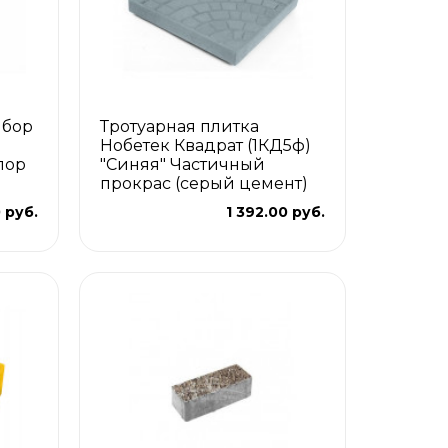
ыбор
Тротуарная плитка
Нобетек Квадрат (1КД5ф)
лор
"Синяя" Частичный
"
прокрас (серый цемент)
0 руб.
1 392.00 руб.