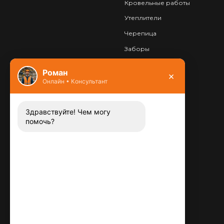
Кровельные работы
Утеплители
Черепица
Заборы
Фундамент
Роман
×
Онлайн • Консультант
Контакты
8 (800) 444-13-52
Заказать звонок
Здравствуйте! Чем могу
помочь?
Адрес:
115487
,
,
г. Москва
Люблинская ул., д.72
E-mail:
info@plitka-argo.ru
ОГРНИП:
305770000123034