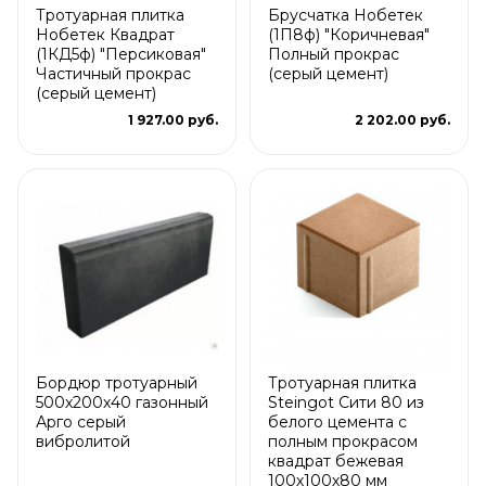
Тротуарная плитка
Брусчатка Нобетек
Нобетек Квадрат
(1П8ф) "Коричневая"
(1КД5ф) "Персиковая"
Полный прокрас
Частичный прокрас
(серый цемент)
(серый цемент)
1 927.00 руб.
2 202.00 руб.
Бордюр тротуарный
Тротуарная плитка
500х200х40 газонный
Steingot Сити 80 из
Арго серый
белого цемента с
вибролитой
полным прокрасом
квадрат бежевая
100х100х80 мм