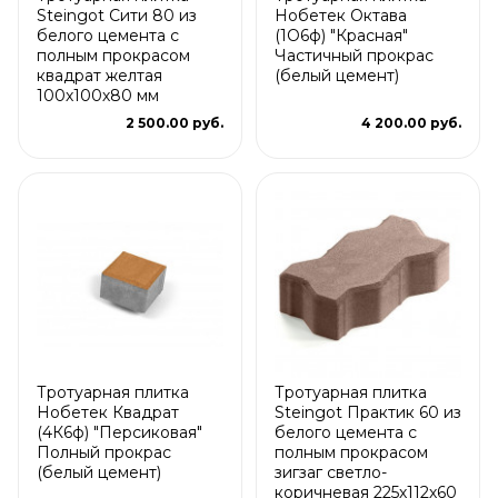
Steingot Сити 80 из
Нобетек Октава
белого цемента с
(1О6ф) "Красная"
полным прокрасом
Частичный прокрас
квадрат желтая
(белый цемент)
100х100х80 мм
2 500.00 руб.
4 200.00 руб.
Тротуарная плитка
Тротуарная плитка
Нобетек Квадрат
Steingot Практик 60 из
(4К6ф) "Персиковая"
белого цемента с
Полный прокрас
полным прокрасом
(белый цемент)
зигзаг светло-
коричневая 225х112х60