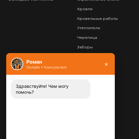
Кровля
Кровельные работы
Утеплители
Черепица
Заборы
Фундамент
Роман
×
Онлайн • Консультант
Контакты
8 (800) 444-13-52
Заказать звонок
Здравствуйте! Чем могу
помочь?
Адрес:
115487
,
,
г. Москва
Люблинская ул., д.72
E-mail:
info@plitka-argo.ru