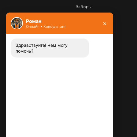
Заборы
Фундамент
Роман
×
Онлайн • Консультант
Контакты
8 (800) 444-13-52
Заказать звонок
Здравствуйте! Чем могу
помочь?
Адрес:
115487
,
,
г. Москва
Люблинская ул., д.72
E-mail:
info@plitka-argo.ru
ОГРНИП:
305770000123034
ИНН:
772424822700