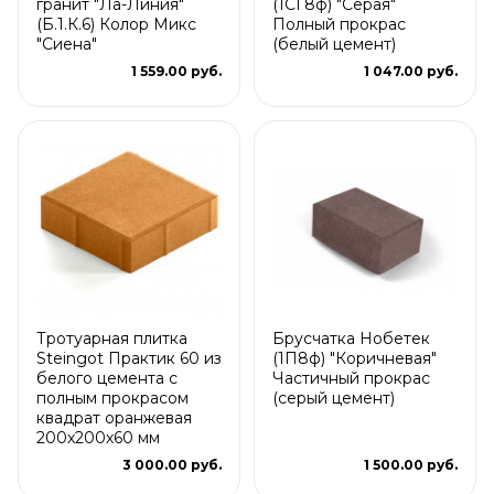
гранит "Ла-Линия"
(1СГ8ф) "Серая"
(Б.1.К.6) Колор Микс
Полный прокрас
"Сиена"
(белый цемент)
1 559.00 руб.
1 047.00 руб.
Тротуарная плитка
Брусчатка Нобетек
Steingot Практик 60 из
(1П8ф) "Коричневая"
белого цемента с
Частичный прокрас
полным прокрасом
(серый цемент)
квадрат оранжевая
200х200х60 мм
3 000.00 руб.
1 500.00 руб.