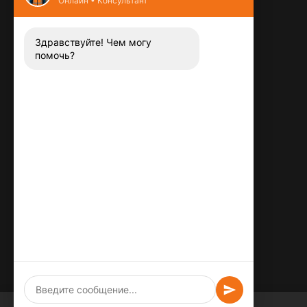
Онлайн • Консультант
Контакты
8 (800) 444-13-52
Заказать звонок
Здравствуйте! Чем могу
помочь?
Адрес:
115487
,
,
г. Москва
Люблинская ул., д.72
E-mail:
info@plitka-argo.ru
ОГРНИП:
305770000123034
ИНН:
772424822700