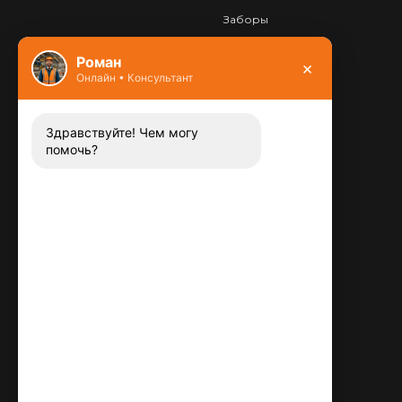
Заборы
Фундамент
Роман
×
Онлайн • Консультант
Контакты
8 (800) 444-13-52
Заказать звонок
Здравствуйте! Чем могу
помочь?
Адрес:
115487
,
,
г. Москва
Люблинская ул., д.72
E-mail:
info@plitka-argo.ru
ОГРНИП:
305770000123034
ИНН:
772424822700