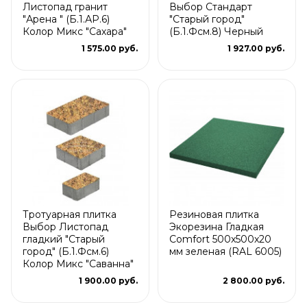
Листопад гранит
Выбор Стандарт
"Арена " (Б.1.АР.6)
"Старый город"
Колор Микс "Сахара"
(Б.1.Фсм.8) Черный
1 575.00 руб.
1 927.00 руб.
Тротуарная плитка
Резиновая плитка
Выбор Листопад
Экорезина Гладкая
гладкий "Старый
Comfort 500x500x20
город" (Б.1.Фсм.6)
мм зеленая (RAL 6005)
Колор Микс "Саванна"
1 900.00 руб.
2 800.00 руб.