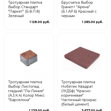
Тротуарная плитка
Брусчатка Выбор
Выбор Стандарт
Гранит+ "Арена"
"Паркет" (Б.8.П.8)
(Б.1.АР.6) Красный с
Зеленый
черным
1 128.00 руб.
1 285.00 руб.
Тротуарная плитка
Тротуарная плитка
Выбор Листопад
Нобетек Квадрат
гладкий "Ла-Линия"
(1КД5ф) "Красно-
(А.3.К.4) Колор Микс
коричневая"
"Барселона"
Частичный прокрас
(белый цемент)
1 239.00 руб.
3 677.00 руб.