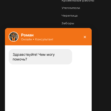
Кровельные работы
Утеплители
Черепица
Заборы
Фундамент
Роман
×
Онлайн • Консультант
Контакты
8 (800) 444-13-52
Заказать звонок
Здравствуйте! Чем могу
помочь?
Адрес:
115487
,
,
г. Москва
Люблинская ул., д.72
E-mail:
info@plitka-argo.ru
ОГРНИП:
305770000123034