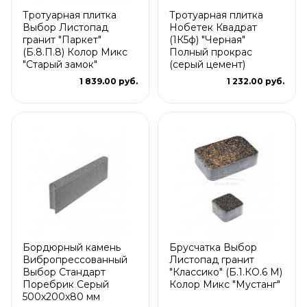
Тротуарная плитка
Тротуарная плитка
Выбор Листопад
Нобетек Квадрат
гранит "Паркет"
(1К5ф) "Черная"
(Б.8.П.8) Колор Микс
Полный прокрас
"Старый замок"
(серый цемент)
1 839.00 руб.
1 232.00 руб.
Бордюрный камень
Брусчатка Выбор
Вибропрессованный
Листопад гранит
Выбор Стандарт
"Классико" (Б.1.КО.6 М)
Поребрик Серый
Колор Микс "Мустанг"
500х200х80 мм