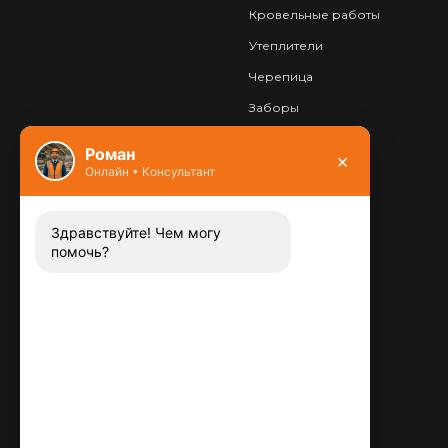
Кровельные работы
Утеплители
Черепица
Заборы
Фундамент
Роман
×
Онлайн • Консультант
Контакты
8 (800) 444-13-52
Заказать звонок
Здравствуйте! Чем могу
помочь?
Адрес:
115487
,
,
г. Москва
Люблинская ул., д.72
E-mail:
info@plitka-argo.ru
ОГРНИП:
305770000123034