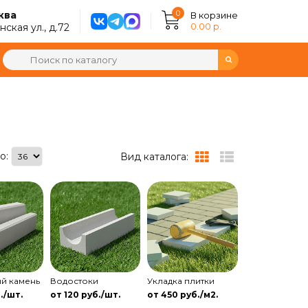
0
ква
В корзине
0.00 р.
ская ул., д.72
о:
Вид каталога:
й камень
Водостоки
Укладка плитки
./шт.
от 120 руб./шт.
от 450 руб./м2.