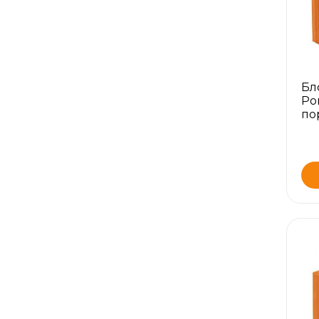
Бл
Po
по