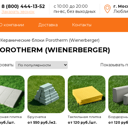
8 (800) 444-13-52
с 10:00 до 20:00
г. Мос
пн-вс, без выходных
Люблин
Заказать звонок
О компании
Доставка
Контакты
Керамические блоки Porotherm (Wienerberger)
OROTHERM (WIENERBERGER)
ровать:
Показывать п
рная плитка
Брусчатка
Тактильная плитка
Бордюрны
руб./шт.
от 550 руб./м2.
от 120 руб./шт.
от 120 руб