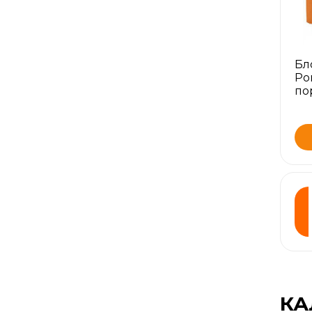
Бл
Po
по
КА