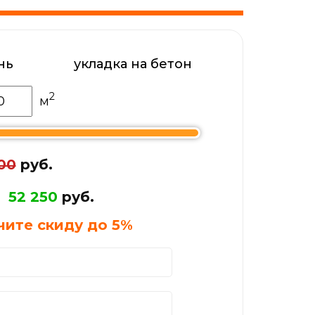
нь
укладка на бетон
2
м
00
руб.
52 250
руб.
чите скиду до
5%