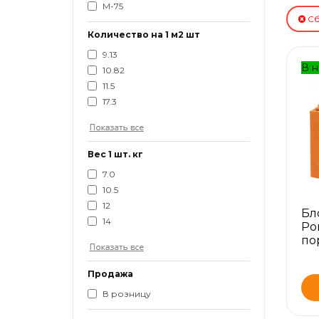
М-75
Сб
Количество на 1 м2 шт
9.13
В н
10.82
11.5
17.3
Вес 1 шт. кг
7.0
10.5
12
Бл
14
Po
по
Продажа
В розницу