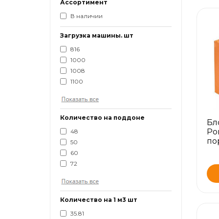
Ассортимент
В наличии
Загрузка машины. шт
816
1000
1008
1100
Количество на поддоне
Бл
Po
48
по
50
60
72
Количество на 1 м3 шт
35.81