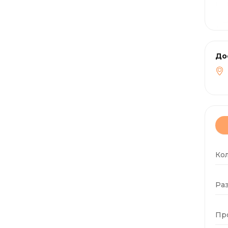
До
Ко
Раз
Пр