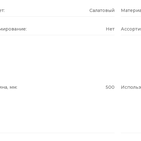
т:
Салатовый
Материа
мирование:
Нет
Ассорти
на, мм:
500
Использ