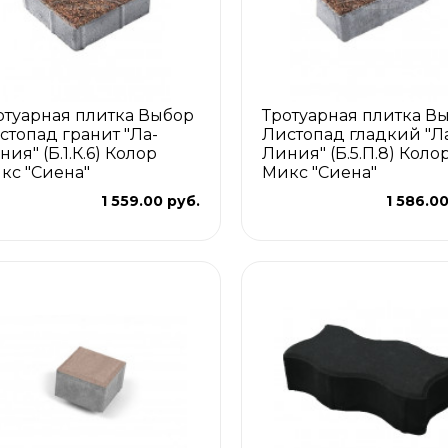
отуарная плитка Выбор
Тротуарная плитка В
стопад гранит "Ла-
Листопад гладкий "Л
ия" (Б.1.К.6) Колор
Линия" (Б.5.П.8) Коло
кс "Сиена"
Микс "Сиена"
1 559.00 руб.
1 586.00