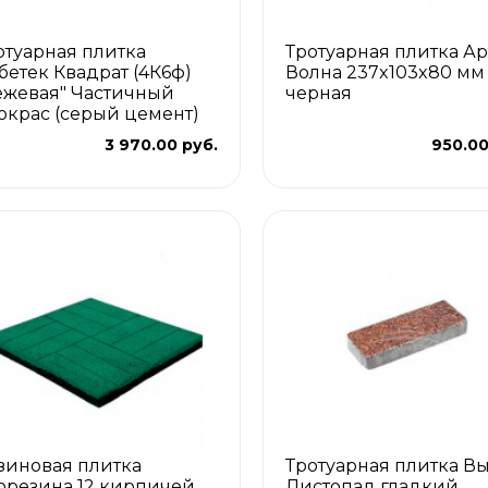
отуарная плитка
Тротуарная плитка Ар
бетек Квадрат (4К6ф)
Волна 237x103x80 мм
ежевая" Частичный
черная
окрас (серый цемент)
3 970.00 руб.
950.00
зиновая плитка
Тротуарная плитка В
орезина 12 кирпичей
Листопад гладкий