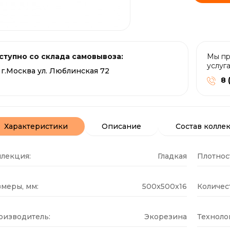
ступно со склада самовывоза:
Мы пр
услуг
г.Москва ул. Люблинская 72
8 
Характеристики
Описание
Состав колле
ллекция:
Гладкая
Плотнос
меры, мм:
500x500x16
Количест
оизводитель:
Экорезина
Техноло