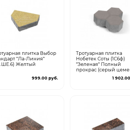
отуарная плитка Выбор
Тротуарная плитка
андарт "Ла-Линия"
Нобетек Соты (1С6ф)
.1.ШЕ.6) Желтый
"Зеленая" Полный
прокрас (серый цеме
999.00 руб.
1 902.00