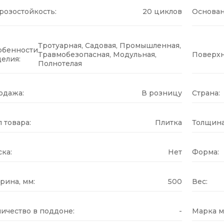
розостойкость:
20 циклов
Основан
Тротуарная, Садовая, Промышленная,
обенности
Травмобезопасная, Модульная,
Поверхн
елия:
Полнотелая
одажа:
В розницу
Страна:
 товара:
Плитка
Толщина
ка:
Нет
Форма:
рина, мм:
500
Вес:
ичество в поддоне:
-
Марка м