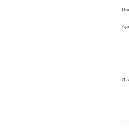
Цве
Ар
Дли