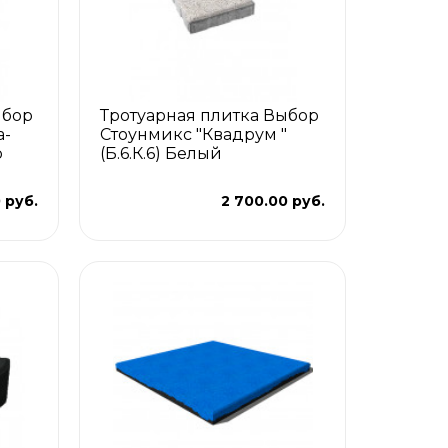
ыбор
Тротуарная плитка Выбор
а-
Стоунмикс "Квадрум "
р
(Б.6.К.6) Белый
 руб.
2 700.00 руб.