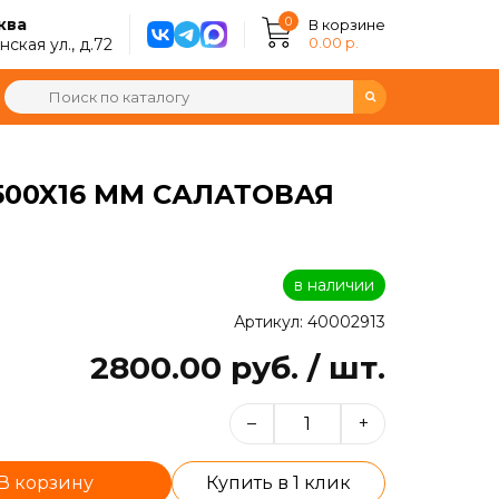
0
ква
В корзине
0.00 р.
ская ул., д.72
500X16 ММ САЛАТОВАЯ
в наличии
Артикул: 40002913
2800.00 руб. / шт.
–
+
В корзину
Купить в 1 клик