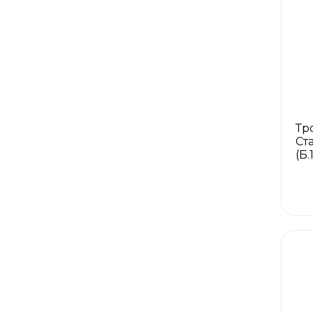
Тр
Ст
(Б