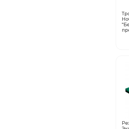
Тр
Но
"Б
пр
Ре
Эк