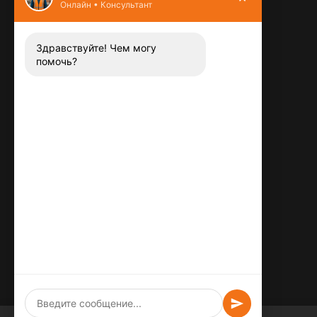
Онлайн • Консультант
Контакты
8 (800) 444-13-52
Заказать звонок
Здравствуйте! Чем могу
помочь?
Адрес:
115487
,
,
г. Москва
Люблинская ул., д.72
E-mail:
info@plitka-argo.ru
ОГРНИП:
305770000123034
ИНН:
772424822700