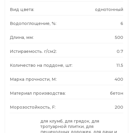
Вид цвета:
однотонный
Водопоглощение, %:
6
Длина, мм:
500
Истираемость. г/см2:
0.7
Количество на поддоне, шт:
11.5
Марка прочности, М:
400
Материал производства:
бетон
Морозостойкость, F:
200
для клумб, для грядок, для
тротуарной плитки, для
пешеходных дорожек, для дачи и