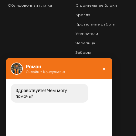
Облицовочная плитка
Строительные блоки
Кровля
Кровельные работы
Утеплители
Черепица
Заборы
Фундамент
Роман
×
Онлайн • Консультант
Контакты
8 (800) 444-13-52
Заказать звонок
Здравствуйте! Чем могу
помочь?
Адрес:
115487
,
,
г. Москва
Люблинская ул., д.72
E-mail:
info@plitka-argo.ru