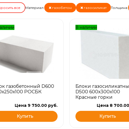
росить все
Материал:
газобетон
газосиликат
Толщина:
аличии
В наличии
ок газобетонный D600
Блоки газосиликатны
0х250х100 РОСБК
D500 600х300х100
Красные горки
Цена 9 750.00 руб.
Цена 8 700.00
Купить
Купить