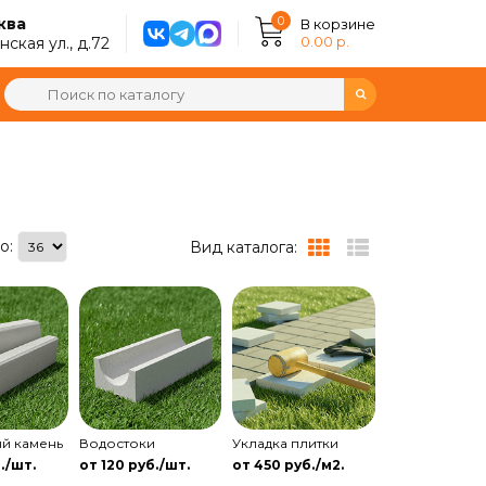
0
ква
В корзине
0.00 р.
ская ул., д.72
о:
Вид каталога:
й камень
Водостоки
Укладка плитки
./шт.
от 120 руб./шт.
от 450 руб./м2.