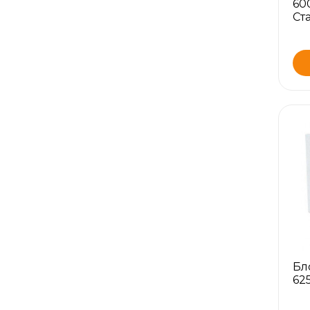
60
Ст
Бл
62