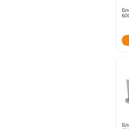
Бл
60
Бл