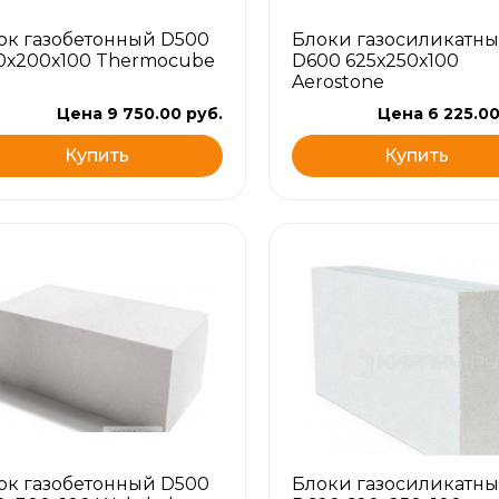
ок газобетонный D500
Блоки газосиликатны
0х200х100 Thermocube
D600 625х250х100
Aerostone
Цена 9 750.00 руб.
Цена 6 225.00
Купить
Купить
ок газобетонный D500
Блоки газосиликатны