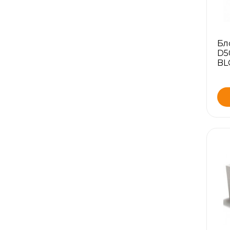
Бл
D5
BL