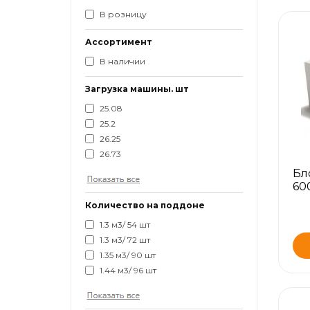
В розницу
Ассортимент
В наличии
Загрузка машины. шт
25.08
25.2
26.25
26.73
Бл
60
Количество на поддоне
1.3 м3/ 54 шт
1.3 м3/ 72 шт
1.35 м3/ 90 шт
1.44 м3/ 96 шт