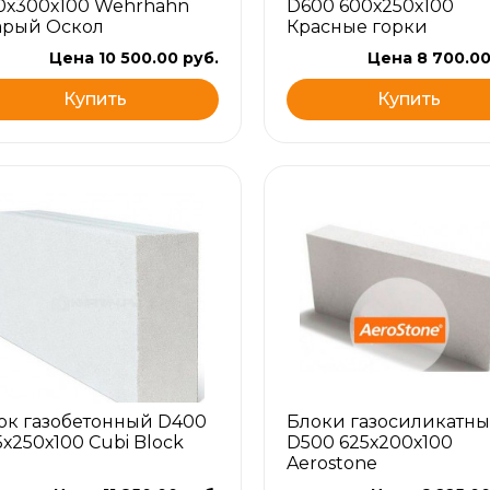
0х300х100 Wehrhahn
D600 600х250х100
арый Оскол
Красные горки
Цена 10 500.00 руб.
Цена 8 700.00
Купить
Купить
ок газобетонный D400
Блоки газосиликатны
5х250х100 Cubi Block
D500 625х200х100
Aerostone