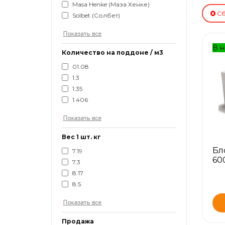
Masa Henke (Маза Хенке)
Сб
Solbet (Солбет)
В н
Количество на поддоне / м3
01.08
1.3
1.35
1.406
Вес 1 шт. кг
Бл
7.19
60
7.3
8.17
8.5
Продажа