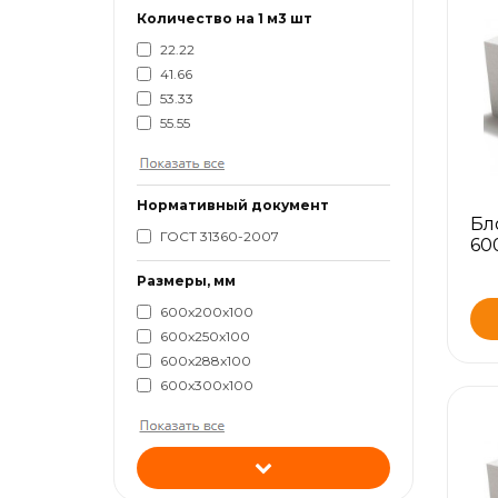
Количество на 1 м3 шт
22.22
41.66
53.33
55.55
Нормативный документ
Бл
ГОСТ 31360-2007
60
Размеры, мм
600x200x100
600x250x100
600x288x100
600x300x100